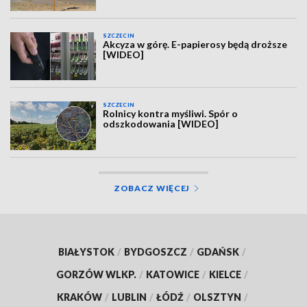
SZCZECIN
Akcyza w górę. E-papierosy będą droższe
[WIDEO]
SZCZECIN
Rolnicy kontra myśliwi. Spór o
odszkodowania [WIDEO]
ZOBACZ WIĘCEJ
BIAŁYSTOK
/
BYDGOSZCZ
/
GDAŃSK
/
GORZÓW WLKP.
/
KATOWICE
/
KIELCE
/
KRAKÓW
/
LUBLIN
/
ŁÓDŹ
/
OLSZTYN
/