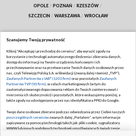
OPOLE
/
POZNAŃ
/
RZESZÓW
/
SZCZECIN
/
WARSZAWA
/
WROCŁAW
Szanujemy Twoją prywatność
Dołącz do nas:
Kliknij "Akceptuję i przechodzę do serwisu", aby wyrazić zgody na
korzystanie z technologii automatycznego śledzenia i zbierania danych,
TVP
dostęp do informacji na Twoim urządzeniu końcowym i ich
Abonament TVP
przechowywanie oraz na przetwarzanie Twoich danych osobowych przez
Regulamin TVP
nas, czyli Telewizję Polską S.A. w likwidacji (zwaną dalej również „TVP”),
Emisja w TVP
Polityka prywatności
Zaufanych Partnerów z IAB* (1201 firm)
oraz pozostałych
Zaufanych
Partnerów TVP (93 firm)
, w celach marketingowych (w tym do
Centrum informacji TVP
Moje zgody
zautomatyzowanego dopasowania reklam do Twoich zainteresowań i
mierzenia ich skuteczności) i pozostałych, które wskazujemy poniżej, a
Naziemna Telewizja Cyfrowa
Pomoc
także zgody na udostępnianie przez nas identyfikatora PPID do Google.
Sklep TVP
Biuro reklamy
Twoje dane osobowe zbierane podczas odwiedzania przez Ciebie naszych
Rada Programowa
Kontakt
poszczególnych serwisów
zwanych dalej „Portalem”, w tym informacje
zapisywane za pomocą technologii takich jak: pliki cookie, sygnalizatory
System NOS
WWW lub innych podobnych technologii umożliwiających świadczenie
dopasowanych i bezpiecznych usług, personalizację treści oraz reklam,
Informacje o nadawcy