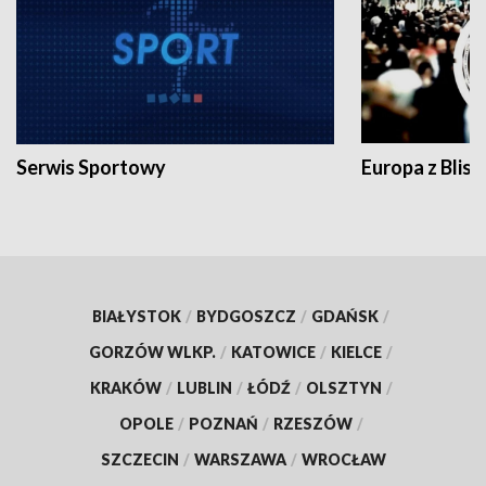
Serwis Sportowy
Europa z Blisk
BIAŁYSTOK
/
BYDGOSZCZ
/
GDAŃSK
/
GORZÓW WLKP.
/
KATOWICE
/
KIELCE
/
KRAKÓW
/
LUBLIN
/
ŁÓDŹ
/
OLSZTYN
/
OPOLE
/
POZNAŃ
/
RZESZÓW
/
SZCZECIN
/
WARSZAWA
/
WROCŁAW