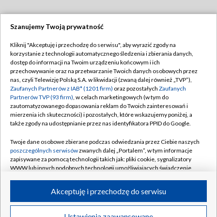
Szanujemy Twoją prywatność
Dołącz do nas:
Kliknij "Akceptuję i przechodzę do serwisu", aby wyrazić zgody na
korzystanie z technologii automatycznego śledzenia i zbierania danych,
TVP
dostęp do informacji na Twoim urządzeniu końcowym i ich
Abonament TVP
przechowywanie oraz na przetwarzanie Twoich danych osobowych przez
Regulamin TVP
nas, czyli Telewizję Polską S.A. w likwidacji (zwaną dalej również „TVP”),
Emisja w TVP
Polityka prywatności
Zaufanych Partnerów z IAB* (1201 firm)
oraz pozostałych
Zaufanych
Partnerów TVP (93 firm)
, w celach marketingowych (w tym do
Centrum informacji TVP
Moje zgody
zautomatyzowanego dopasowania reklam do Twoich zainteresowań i
mierzenia ich skuteczności) i pozostałych, które wskazujemy poniżej, a
Naziemna Telewizja Cyfrowa
Pomoc
także zgody na udostępnianie przez nas identyfikatora PPID do Google.
Sklep TVP
Biuro reklamy
Twoje dane osobowe zbierane podczas odwiedzania przez Ciebie naszych
Rada Programowa
Kontakt
poszczególnych serwisów
zwanych dalej „Portalem”, w tym informacje
zapisywane za pomocą technologii takich jak: pliki cookie, sygnalizatory
System NOS
WWW lub innych podobnych technologii umożliwiających świadczenie
dopasowanych i bezpiecznych usług, personalizację treści oraz reklam,
Informacje o nadawcy
Kanały
udostępnianie funkcji mediów społecznościowych oraz analizowanie
Akceptuję i przechodzę do serwisu
ruchu w Internecie.
Program dla prasy
©2026 Telewizja Polska S.A. w likwidacji
Biuro Reklamy
Twoje dane osobowe zbierane podczas odwiedzania przez Ciebie
Ustawienia zaawansowane