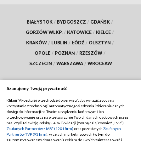
BIAŁYSTOK
/
BYDGOSZCZ
/
GDAŃSK
/
GORZÓW WLKP.
/
KATOWICE
/
KIELCE
/
KRAKÓW
/
LUBLIN
/
ŁÓDŹ
/
OLSZTYN
/
OPOLE
/
POZNAŃ
/
RZESZÓW
/
SZCZECIN
/
WARSZAWA
/
WROCŁAW
Szanujemy Twoją prywatność
Dołącz do nas:
Kliknij "Akceptuję i przechodzę do serwisu", aby wyrazić zgody na
korzystanie z technologii automatycznego śledzenia i zbierania danych,
TVP
dostęp do informacji na Twoim urządzeniu końcowym i ich
Abonament TVP
przechowywanie oraz na przetwarzanie Twoich danych osobowych przez
Regulamin TVP
nas, czyli Telewizję Polską S.A. w likwidacji (zwaną dalej również „TVP”),
Emisja w TVP
Polityka prywatności
Zaufanych Partnerów z IAB* (1201 firm)
oraz pozostałych
Zaufanych
Partnerów TVP (93 firm)
, w celach marketingowych (w tym do
Centrum informacji TVP
Moje zgody
zautomatyzowanego dopasowania reklam do Twoich zainteresowań i