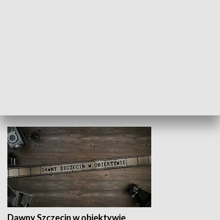
Z indeksem w ręku
Droga po suk
HISTORIA
Dawny Szczecin w obiektywie