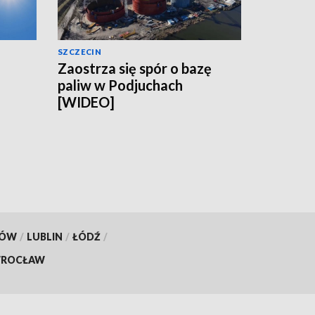
SZCZECIN
Zaostrza się spór o bazę
paliw w Podjuchach
[WIDEO]
KÓW
/
LUBLIN
/
ŁÓDŹ
/
ROCŁAW