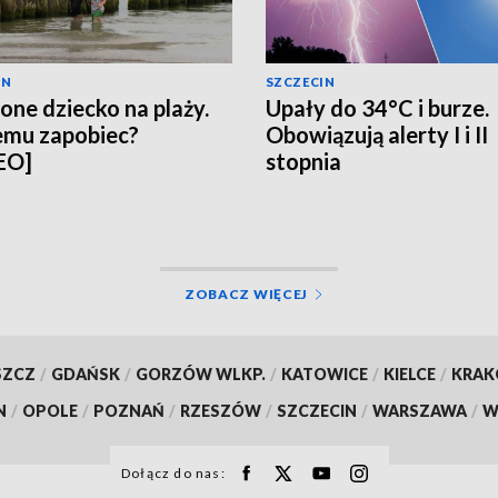
IN
SZCZECIN
one dziecko na plaży.
Upały do 34°C i burze.
emu zapobiec?
Obowiązują alerty I i II
EO]
stopnia
ZOBACZ WIĘCEJ
SZCZ
/
GDAŃSK
/
GORZÓW WLKP.
/
KATOWICE
/
KIELCE
/
KRA
N
/
OPOLE
/
POZNAŃ
/
RZESZÓW
/
SZCZECIN
/
WARSZAWA
/
W
Dołącz do nas: