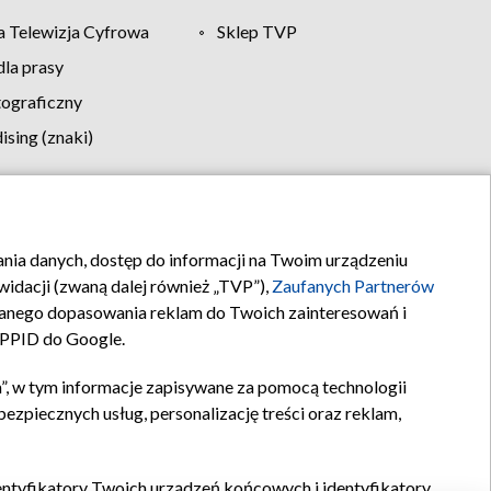
 Telewizja Cyfrowa
Sklep TVP
la prasy
tograficzny
sing (znaki)
klamy
Kontakt
rania danych, dostęp do informacji na Twoim urządzeniu
idacji (zwaną dalej również „TVP”),
Zaufanych Partnerów
anego dopasowania reklam do Twoich zainteresowań i
a PPID do Google.
”, w tym informacje zapisywane za pomocą technologii
zpiecznych usług, personalizację treści oraz reklam,
identyfikatory Twoich urządzeń końcowych i identyfikatory