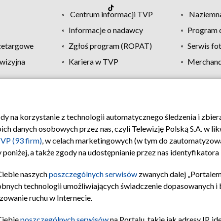
Centrum informacji TVP
Naziemna
Informacje o nadawcy
Program d
zetargowe
Zgłoś program (ROPAT)
Serwis fo
wizyjna
Kariera w TVP
Merchandi
Polityka prywatności
Moje zgody
Pomoc
Biuro re
ody na korzystanie z technologii automatycznego śledzenia i zbie
 danych osobowych przez nas, czyli Telewizję Polską S.A. w likw
VP (93 firm)
, w celach marketingowych (w tym do zautomatyzow
 poniżej, a także zgody na udostępnianie przez nas identyfikator
Ciebie naszych
poszczególnych serwisów
zwanych dalej „Portalem
obnych technologii umożliwiających świadczenie dopasowanych i be
zowanie ruchu w Internecie.
Ciebie
poszczególnych serwisów
na Portalu, takie jak adresy IP, 