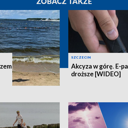
ZOBACZ TAKŻE
SZCZECIN
azem
Akcyza w górę. E-p
droższe [WIDEO]