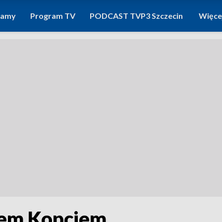
ramy
Program TV
PODCAST TVP3 Szczecin
Więce
jem Kopciem