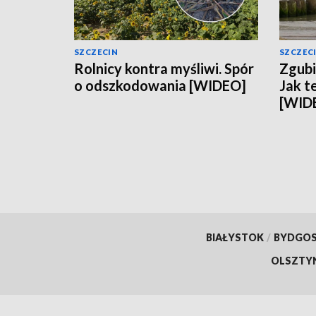
SZCZECIN
SZCZEC
Rolnicy kontra myśliwi. Spór
Zgubi
o odszkodowania [WIDEO]
Jak t
[WID
BIAŁYSTOK
/
BYDGO
OLSZTY