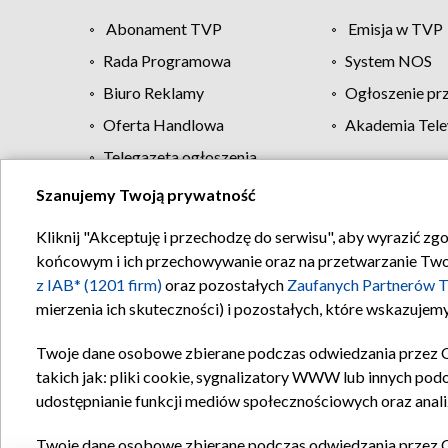
Abonament TVP
Emisja w TVP
Rada Programowa
System NOS
Biuro Reklamy
Ogłoszenie pr
Oferta Handlowa
Akademia Tele
Telegazeta ogłoszenia
Szanujemy Twoją prywatność
Regulamin TVP
Kliknij "Akceptuję i przechodzę do serwisu", aby wyrazić zg
końcowym i ich przechowywanie oraz na przetwarzanie Twoich
z IAB* (1201 firm)
oraz pozostałych
Zaufanych Partnerów T
mierzenia ich skuteczności) i pozostałych, które wskazujemy
Twoje dane osobowe zbierane podczas odwiedzania przez 
takich jak: pliki cookie, sygnalizatory WWW lub innych pod
udostępnianie funkcji mediów społecznościowych oraz anali
Twoje dane osobowe zbierane podczas odwiedzania przez 