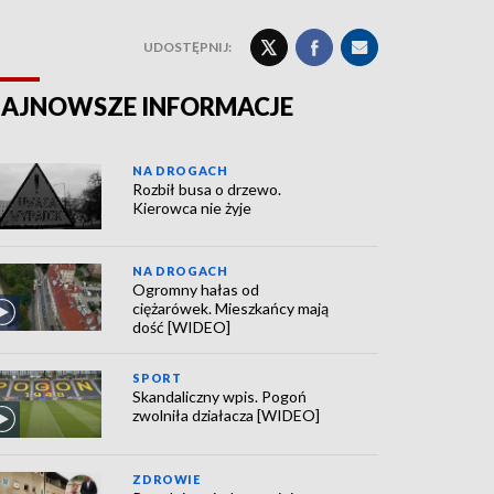
UDOSTĘPNIJ:
AJNOWSZE INFORMACJE
NA DROGACH
Rozbił busa o drzewo.
Kierowca nie żyje
NA DROGACH
Ogromny hałas od
ciężarówek. Mieszkańcy mają
dość [WIDEO]
SPORT
Skandaliczny wpis. Pogoń
zwolniła działacza [WIDEO]
ZDROWIE