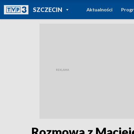
POWRÓT DO
SZCZECIN
Aktualności
Prog
TVP REGIONY
Rozmowa z Macie