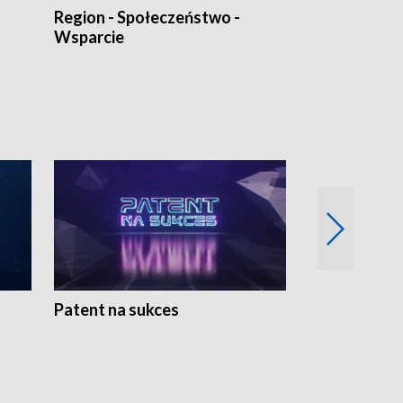
Region - Społeczeństwo -
Bez Barier
Wsparcie
Patent na sukces
Rolnictwo w 