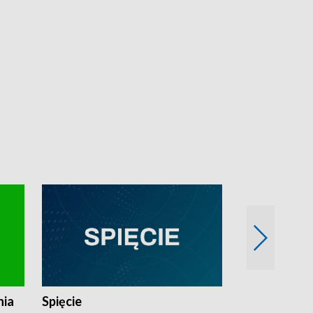
nia
Spięcie
Niedziałkow