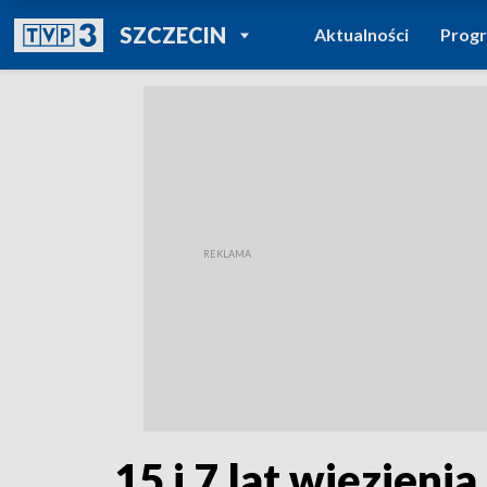
POWRÓT DO
SZCZECIN
Aktualności
Prog
TVP REGIONY
15 i 7 lat więzien