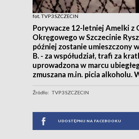
fot. TVP3 SZCZECIN
Porywacze 12-letniej Amelki z 
Okręgowego w Szczecinie Ryszar
później zostanie umieszczony w
B. - za współudział, trafi za kra
uprowadzona w marcu ubiegłeg
zmuszana m.in. picia alkoholu.
Źródło:
TVP3 SZCZECIN
UDOSTĘPNIJ NA FACEBOOKU