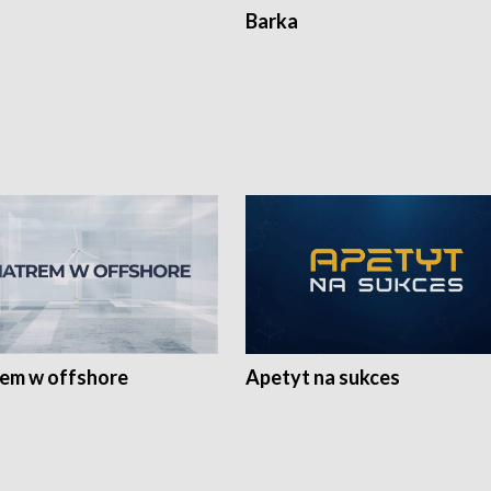
Barka
rem w offshore
Apetyt na sukces