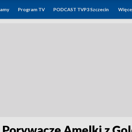
ramy
Program TV
PODCAST TVP3 Szczecin
Więce
ia. Porywacze Amelki z Go