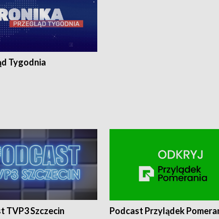
ąd Tygodnia
t TVP3 Szczecin
Podcast Przylądek Pomera