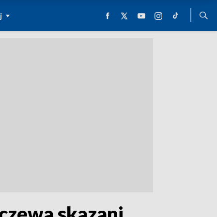
j
lczewa skazani