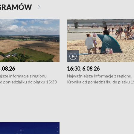
OGRAMÓW
5.08.26
16:30, 6.08.26
jsze informacje z regionu.
Najważniejsze informacje z regionu.
d poniedziałku do piątku 15:30
Kronika od poniedziałku do piątku 1
16:30 (+ rozmowa), 18:30, 21:30.
(flesz), 16:30 (+ rozmowa), 18:30, 21
y i święta 15:30 i 16:30
W weekendy i święta 15:30 i 16:30
8:30 i 21:30. Dziennikarze czekają
(flesz), 18:30 i 21:30. Dziennikarze c
a zgłoszenia: Szczecin - tel. 91-
na Państwa zgłoszenia: Szczecin - te
0, Koszalin - tel. 94-34-50-054,
4 8-10-400, Koszalin - tel. 94-34-50
ronika@tvp.pl.
e-mail: kronika@tvp.pl.