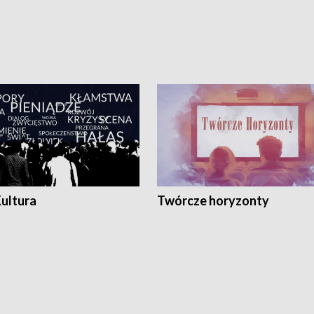
Kultura
Twórcze horyzonty