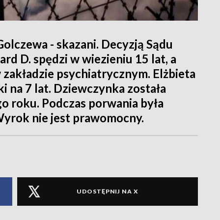
Golczewa - skazani. Decyzją Sądu
d D. spędzi w wiezieniu 15 lat, a
 zakładzie psychiatrycznym. Elżbieta
tki na 7 lat. Dziewczynka została
o roku. Podczas porwania była
 Wyrok nie jest prawomocny.
UDOSTĘPNIJ NA X