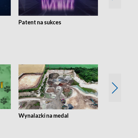
Patent na sukces
Rolnictwo w 
Wynalazki na medal
Era Seniora