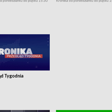
d poniedziałku do piątku 15:30
Kronika od poniedziałku do piątku 1
16:30 (+ rozmowa), 18:30, 21:30.
(flesz), 16:30 (+ rozmowa), 18:30, 21
y i święta 15:30 i 16:30
W weekendy i święta 15:30 i 16:30
8:30 i 21:30. Dziennikarze czekają
(flesz), 18:30 i 21:30. Dziennikarze c
a zgłoszenia: Szczecin - tel. 91-
na Państwa zgłoszenia: Szczecin - te
0, Koszalin - tel. 94-34-50-054,
4 8-10-400, Koszalin - tel. 94-34-50
ronika@tvp.pl.
e-mail: kronika@tvp.pl.
ąd Tygodnia