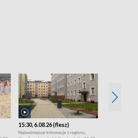
15:30, 6.08.26 (flesz)
21:30, 5.08.2
Najważniejsze informacje z regionu.
Najważniejsze in