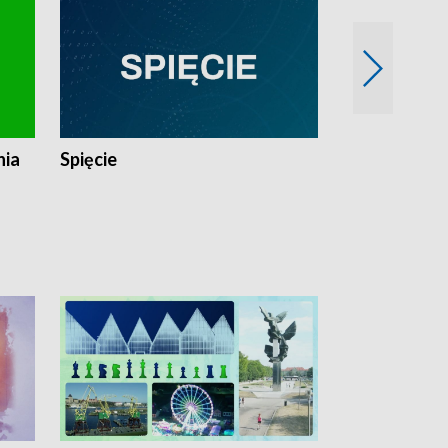
nia
Spięcie
Niedziałkow