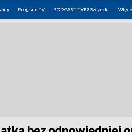
ramy
Program TV
PODCAST TVP3 Szczecin
Więce
atka bez odpowiedniej o