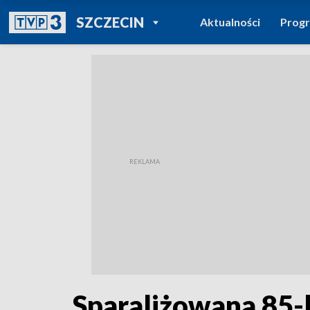
POWRÓT DO
SZCZECIN
Aktualności
Prog
TVP REGIONY
Sparaliżowana 85-l