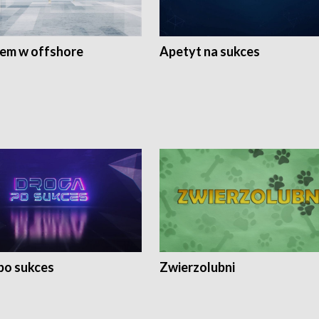
rem w offshore
Apetyt na sukces
po sukces
Zwierzolubni