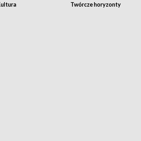
Kultura
Twórcze horyzonty