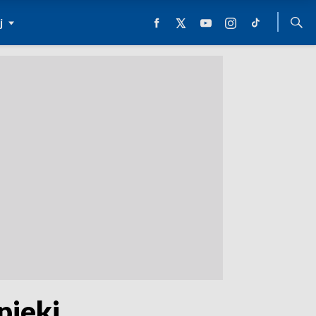
j
pieki