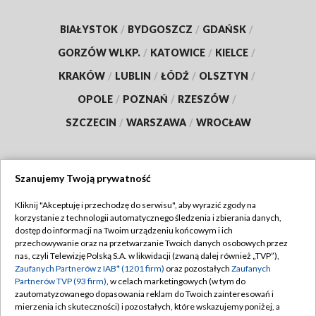
BIAŁYSTOK
/
BYDGOSZCZ
/
GDAŃSK
/
GORZÓW WLKP.
/
KATOWICE
/
KIELCE
/
KRAKÓW
/
LUBLIN
/
ŁÓDŹ
/
OLSZTYN
/
OPOLE
/
POZNAŃ
/
RZESZÓW
/
SZCZECIN
/
WARSZAWA
/
WROCŁAW
Szanujemy Twoją prywatność
Dołącz do nas:
Kliknij "Akceptuję i przechodzę do serwisu", aby wyrazić zgody na
korzystanie z technologii automatycznego śledzenia i zbierania danych,
TVP
dostęp do informacji na Twoim urządzeniu końcowym i ich
Abonament TVP
przechowywanie oraz na przetwarzanie Twoich danych osobowych przez
Regulamin TVP
nas, czyli Telewizję Polską S.A. w likwidacji (zwaną dalej również „TVP”),
Emisja w TVP
Polityka prywatności
Zaufanych Partnerów z IAB* (1201 firm)
oraz pozostałych
Zaufanych
Partnerów TVP (93 firm)
, w celach marketingowych (w tym do
Centrum informacji TVP
Moje zgody
zautomatyzowanego dopasowania reklam do Twoich zainteresowań i
mierzenia ich skuteczności) i pozostałych, które wskazujemy poniżej, a
Naziemna Telewizja Cyfrowa
Pomoc