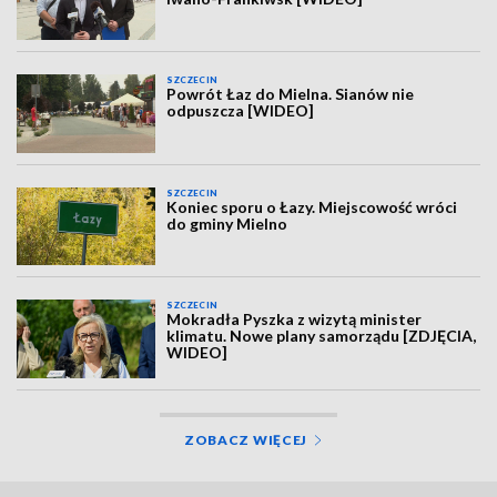
SZCZECIN
Powrót Łaz do Mielna. Sianów nie
odpuszcza [WIDEO]
SZCZECIN
Koniec sporu o Łazy. Miejscowość wróci
do gminy Mielno
SZCZECIN
Mokradła Pyszka z wizytą minister
klimatu. Nowe plany samorządu [ZDJĘCIA,
WIDEO]
ZOBACZ WIĘCEJ