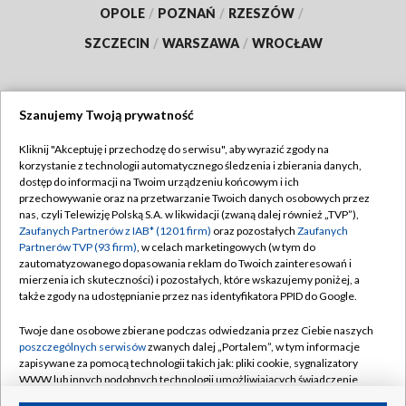
OPOLE
/
POZNAŃ
/
RZESZÓW
/
SZCZECIN
/
WARSZAWA
/
WROCŁAW
Szanujemy Twoją prywatność
Dołącz do nas:
Kliknij "Akceptuję i przechodzę do serwisu", aby wyrazić zgody na
korzystanie z technologii automatycznego śledzenia i zbierania danych,
TVP
dostęp do informacji na Twoim urządzeniu końcowym i ich
Abonament TVP
przechowywanie oraz na przetwarzanie Twoich danych osobowych przez
Regulamin TVP
nas, czyli Telewizję Polską S.A. w likwidacji (zwaną dalej również „TVP”),
Emisja w TVP
Polityka prywatności
Zaufanych Partnerów z IAB* (1201 firm)
oraz pozostałych
Zaufanych
Partnerów TVP (93 firm)
, w celach marketingowych (w tym do
Centrum informacji TVP
Moje zgody
zautomatyzowanego dopasowania reklam do Twoich zainteresowań i
mierzenia ich skuteczności) i pozostałych, które wskazujemy poniżej, a
Naziemna Telewizja Cyfrowa
Pomoc
także zgody na udostępnianie przez nas identyfikatora PPID do Google.
Sklep TVP
Biuro reklamy
Twoje dane osobowe zbierane podczas odwiedzania przez Ciebie naszych
Rada Programowa
Kontakt
poszczególnych serwisów
zwanych dalej „Portalem”, w tym informacje
zapisywane za pomocą technologii takich jak: pliki cookie, sygnalizatory
System NOS
WWW lub innych podobnych technologii umożliwiających świadczenie
dopasowanych i bezpiecznych usług, personalizację treści oraz reklam,
Informacje o nadawcy
Kanały