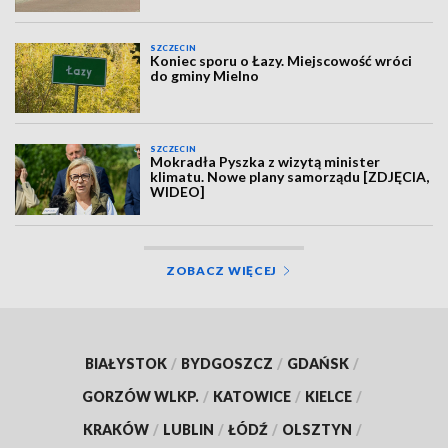
SZCZECIN
Koniec sporu o Łazy. Miejscowość wróci
do gminy Mielno
SZCZECIN
Mokradła Pyszka z wizytą minister
klimatu. Nowe plany samorządu [ZDJĘCIA,
WIDEO]
ZOBACZ WIĘCEJ
BIAŁYSTOK
/
BYDGOSZCZ
/
GDAŃSK
/
GORZÓW WLKP.
/
KATOWICE
/
KIELCE
/
KRAKÓW
/
LUBLIN
/
ŁÓDŹ
/
OLSZTYN
/