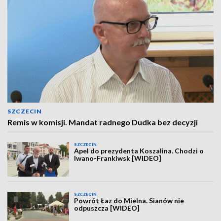
SZCZECIN
Remis w komisji. Mandat radnego Dudka bez decyzji
SZCZECIN
Apel do prezydenta Koszalina. Chodzi o
Iwano-Frankiwsk [WIDEO]
SZCZECIN
Powrót Łaz do Mielna. Sianów nie
odpuszcza [WIDEO]