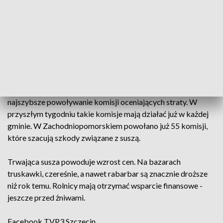
Polsce. Instytut Upraw, Nawożenia i Gleboznawstwa w
Puławach ocenia, że niższe o 20 procent będą plony zbóż
jarych i ozimych, krzewów i drzew owocowych, truskawek
oraz rzepaku.
Zadanie walki z suszą premier Mateusz Morawiecki
powierzył nowemu ministrowi rolnictwa i rozwoju wsi. Jan
Krzysztof Ardanowski zaapelował do samorządów o jak
najszybsze powoływanie komisji oceniających straty. W
przyszłym tygodniu takie komisje mają działać już w każdej
gminie. W Zachodniopomorskiem powołano już 55 komisji,
które szacują szkody związane z suszą.
Trwająca susza powoduje wzrost cen. Na bazarach
truskawki, czereśnie, a nawet rabarbar są znacznie droższe
niż rok temu. Rolnicy mają otrzymać wsparcie finansowe -
jeszcze przed żniwami.
Facebook
TVP3 Szczecin