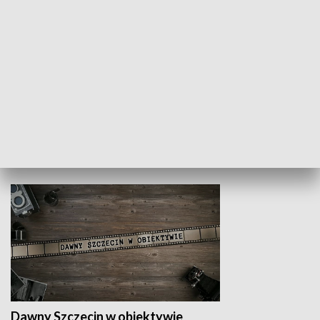
Z indeksem w ręku
Droga po suk
HISTORIA
Dawny Szczecin w obiektywie