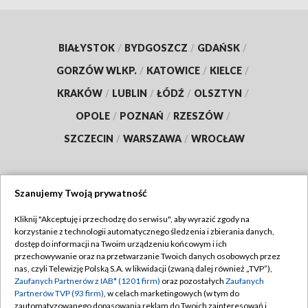
BIAŁYSTOK
/
BYDGOSZCZ
/
GDAŃSK
/
GORZÓW WLKP.
/
KATOWICE
/
KIELCE
/
KRAKÓW
/
LUBLIN
/
ŁÓDŹ
/
OLSZTYN
/
OPOLE
/
POZNAŃ
/
RZESZÓW
/
SZCZECIN
/
WARSZAWA
/
WROCŁAW
Szanujemy Twoją prywatność
Dołącz do nas:
Kliknij "Akceptuję i przechodzę do serwisu", aby wyrazić zgody na
korzystanie z technologii automatycznego śledzenia i zbierania danych,
TVP
dostęp do informacji na Twoim urządzeniu końcowym i ich
Abonament TVP
przechowywanie oraz na przetwarzanie Twoich danych osobowych przez
Regulamin TVP
nas, czyli Telewizję Polską S.A. w likwidacji (zwaną dalej również „TVP”),
Emisja w TVP
Polityka prywatności
Zaufanych Partnerów z IAB* (1201 firm)
oraz pozostałych
Zaufanych
Partnerów TVP (93 firm)
, w celach marketingowych (w tym do
Centrum informacji TVP
Moje zgody
zautomatyzowanego dopasowania reklam do Twoich zainteresowań i