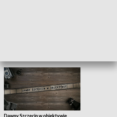
Z indeksem w ręku
Droga po suk
HISTORIA
Dawny Szczecin w obiektywie