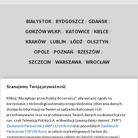
BIAŁYSTOK
/
BYDGOSZCZ
/
GDAŃSK
/
GORZÓW WLKP.
/
KATOWICE
/
KIELCE
/
KRAKÓW
/
LUBLIN
/
ŁÓDŹ
/
OLSZTYN
/
OPOLE
/
POZNAŃ
/
RZESZÓW
/
SZCZECIN
/
WARSZAWA
/
WROCŁAW
Szanujemy Twoją prywatność
Dołącz do nas:
Kliknij "Akceptuję i przechodzę do serwisu", aby wyrazić zgody na
korzystanie z technologii automatycznego śledzenia i zbierania danych,
TVP
dostęp do informacji na Twoim urządzeniu końcowym i ich
Abonament TVP
przechowywanie oraz na przetwarzanie Twoich danych osobowych przez
Regulamin TVP
nas, czyli Telewizję Polską S.A. w likwidacji (zwaną dalej również „TVP”),
Emisja w TVP
Polityka prywatności
Zaufanych Partnerów z IAB* (1201 firm)
oraz pozostałych
Zaufanych
Partnerów TVP (93 firm)
, w celach marketingowych (w tym do
Centrum informacji TVP
Moje zgody
zautomatyzowanego dopasowania reklam do Twoich zainteresowań i