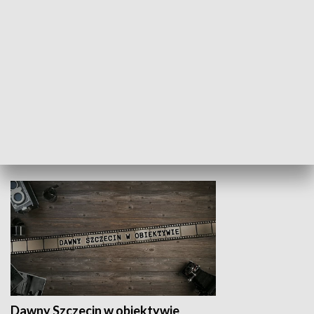
Z indeksem w ręku
Droga po suk
HISTORIA
Dawny Szczecin w obiektywie