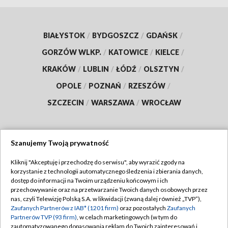
BIAŁYSTOK
/
BYDGOSZCZ
/
GDAŃSK
/
GORZÓW WLKP.
/
KATOWICE
/
KIELCE
/
KRAKÓW
/
LUBLIN
/
ŁÓDŹ
/
OLSZTYN
/
OPOLE
/
POZNAŃ
/
RZESZÓW
/
SZCZECIN
/
WARSZAWA
/
WROCŁAW
Szanujemy Twoją prywatność
Dołącz do nas:
Kliknij "Akceptuję i przechodzę do serwisu", aby wyrazić zgody na
korzystanie z technologii automatycznego śledzenia i zbierania danych,
TVP
dostęp do informacji na Twoim urządzeniu końcowym i ich
Abonament TVP
przechowywanie oraz na przetwarzanie Twoich danych osobowych przez
Regulamin TVP
nas, czyli Telewizję Polską S.A. w likwidacji (zwaną dalej również „TVP”),
Emisja w TVP
Polityka prywatności
Zaufanych Partnerów z IAB* (1201 firm)
oraz pozostałych
Zaufanych
Partnerów TVP (93 firm)
, w celach marketingowych (w tym do
Centrum informacji TVP
Moje zgody
zautomatyzowanego dopasowania reklam do Twoich zainteresowań i