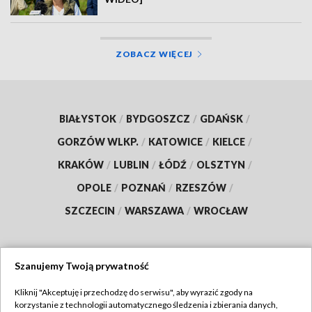
ZOBACZ WIĘCEJ
BIAŁYSTOK
/
BYDGOSZCZ
/
GDAŃSK
/
GORZÓW WLKP.
/
KATOWICE
/
KIELCE
/
KRAKÓW
/
LUBLIN
/
ŁÓDŹ
/
OLSZTYN
/
OPOLE
/
POZNAŃ
/
RZESZÓW
/
SZCZECIN
/
WARSZAWA
/
WROCŁAW
Szanujemy Twoją prywatność
Dołącz do nas:
Kliknij "Akceptuję i przechodzę do serwisu", aby wyrazić zgody na
korzystanie z technologii automatycznego śledzenia i zbierania danych,
TVP