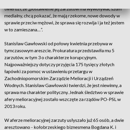
może usłyszeć zarzut prania brudnych pieniędzy. Ona sama
twierdzi, że „postawienie jej zarzutów ma wywoływać szum
medialny, chcą pokazać, że mają rzekome, nowe dowody w
sprawie przeciw mężowi, że sprawa się rozwija i ja też jestem
w to zamieszana…”.
Stanisław Gawłowski od połowy kwietnia przebywa w
tymczasowym areszcie. Prokuratura przedstawiła mu 5
zarzutów, w tym 3 o charakterze korupcyjnym.
Najpoważniejszy dotyczy przyjęcia 175 tysięcy złotych
łapówki za pomoc w ustawieniu przetargu w
Zachodniopomorskim Zarządzie Melioracji i Urządzeń
Wodnych. Stanisław Gawłowski twierdzi, że jest niewinny, a
sprawa ma charakter polityczny. Jednak śledztwo w sprawie
afery melioracyjnej zostało wszczęte za rządów PO-PSL w
2013 roku.
W aferze melioracyjnej zarzuty usłyszało już 65 osób, a dwie
aresztowano - kołobrzeskiego biznesmena Bogdana K. i