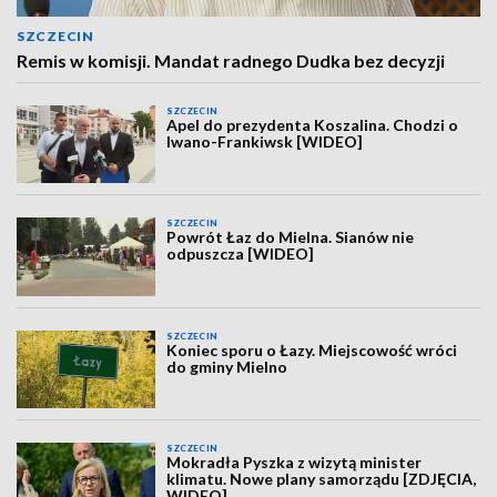
SZCZECIN
Remis w komisji. Mandat radnego Dudka bez decyzji
SZCZECIN
Apel do prezydenta Koszalina. Chodzi o
Iwano-Frankiwsk [WIDEO]
SZCZECIN
Powrót Łaz do Mielna. Sianów nie
odpuszcza [WIDEO]
SZCZECIN
Koniec sporu o Łazy. Miejscowość wróci
do gminy Mielno
SZCZECIN
Mokradła Pyszka z wizytą minister
klimatu. Nowe plany samorządu [ZDJĘCIA,
WIDEO]