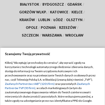
BIAŁYSTOK
/
BYDGOSZCZ
/
GDAŃSK
/
GORZÓW WLKP.
/
KATOWICE
/
KIELCE
/
KRAKÓW
/
LUBLIN
/
ŁÓDŹ
/
OLSZTYN
/
OPOLE
/
POZNAŃ
/
RZESZÓW
/
SZCZECIN
/
WARSZAWA
/
WROCŁAW
Szanujemy Twoją prywatność
Dołącz do nas:
Kliknij "Akceptuję i przechodzę do serwisu", aby wyrazić zgody na
korzystanie z technologii automatycznego śledzenia i zbierania danych,
TVP
dostęp do informacji na Twoim urządzeniu końcowym i ich
Abonament TVP
przechowywanie oraz na przetwarzanie Twoich danych osobowych przez
Regulamin TVP
nas, czyli Telewizję Polską S.A. w likwidacji (zwaną dalej również „TVP”),
Emisja w TVP
Polityka prywatności
Zaufanych Partnerów z IAB* (1201 firm)
oraz pozostałych
Zaufanych
Partnerów TVP (93 firm)
, w celach marketingowych (w tym do
Centrum informacji TVP
Moje zgody
zautomatyzowanego dopasowania reklam do Twoich zainteresowań i
mierzenia ich skuteczności) i pozostałych, które wskazujemy poniżej, a
Naziemna Telewizja Cyfrowa
Pomoc
także zgody na udostępnianie przez nas identyfikatora PPID do Google.