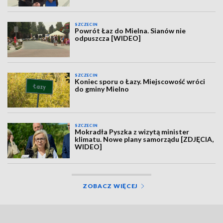
SZCZECIN
Powrót Łaz do Mielna. Sianów nie
odpuszcza [WIDEO]
SZCZECIN
Koniec sporu o Łazy. Miejscowość wróci
do gminy Mielno
SZCZECIN
Mokradła Pyszka z wizytą minister
klimatu. Nowe plany samorządu [ZDJĘCIA,
WIDEO]
ZOBACZ WIĘCEJ