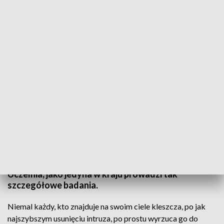
Uprzedzić boreliozę. Kleszcze pod lupą genetyków
Zbadaj kleszcza! Radzą i zachęcają genetycy z
Uniwersytetu Szczecińskiego. Bo choć na boreliozę
nie ma szczepionki, to kompleksowe zbadanie
kleszcza, który wbił się w nasze ciało pozwoli
stwierdzić, czy dany gatunek może zarażać.
Uczelnia, jako jedyna w kraju prowadzi tak
szczegółowe badania.
Niemal każdy, kto znajduje na swoim ciele kleszcza, po jak
najszybszym usunięciu intruza, po prostu wyrzuca go do