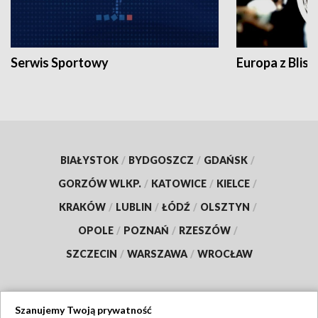
Serwis Sportowy
Europa z Blisk
BIAŁYSTOK
/
BYDGOSZCZ
/
GDAŃSK
/
GORZÓW WLKP.
/
KATOWICE
/
KIELCE
/
KRAKÓW
/
LUBLIN
/
ŁÓDŹ
/
OLSZTYN
/
OPOLE
/
POZNAŃ
/
RZESZÓW
/
SZCZECIN
/
WARSZAWA
/
WROCŁAW
Szanujemy Twoją prywatność