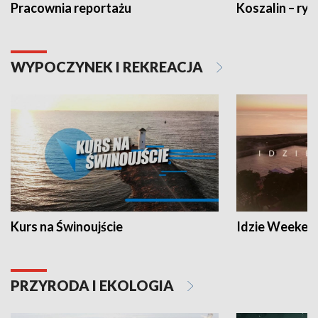
Pracownia reportażu
Koszalin – ryt
WYPOCZYNEK I REKREACJA
Kurs na Świnoujście
Idzie Weeken
PRZYRODA I EKOLOGIA