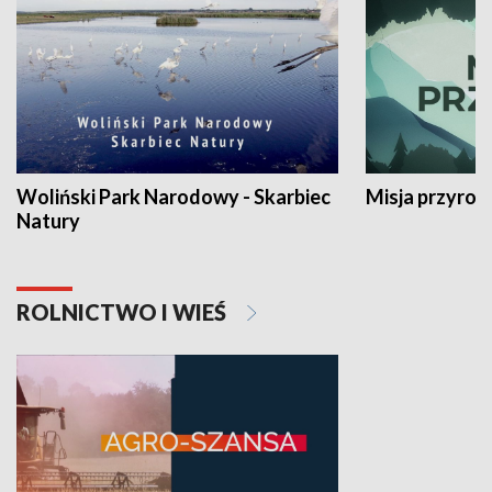
Woliński Park Narodowy - Skarbiec
Misja przyrod
Natury
ROLNICTWO I WIEŚ