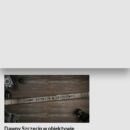
Z indeksem w ręku
Droga po suk
HISTORIA
Dawny Szczecin w obiektywie