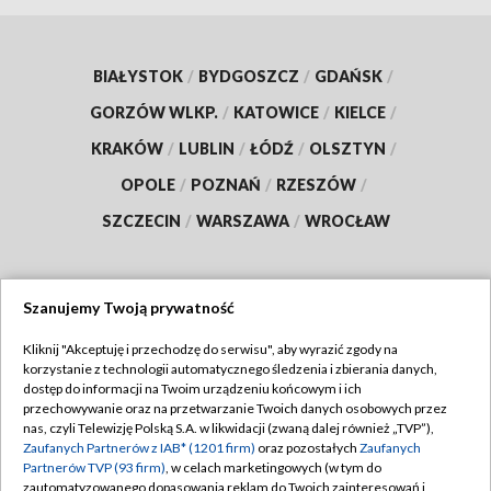
BIAŁYSTOK
/
BYDGOSZCZ
/
GDAŃSK
/
GORZÓW WLKP.
/
KATOWICE
/
KIELCE
/
KRAKÓW
/
LUBLIN
/
ŁÓDŹ
/
OLSZTYN
/
OPOLE
/
POZNAŃ
/
RZESZÓW
/
SZCZECIN
/
WARSZAWA
/
WROCŁAW
Szanujemy Twoją prywatność
Dołącz do nas:
Kliknij "Akceptuję i przechodzę do serwisu", aby wyrazić zgody na
korzystanie z technologii automatycznego śledzenia i zbierania danych,
TVP
dostęp do informacji na Twoim urządzeniu końcowym i ich
Abonament TVP
przechowywanie oraz na przetwarzanie Twoich danych osobowych przez
Regulamin TVP
nas, czyli Telewizję Polską S.A. w likwidacji (zwaną dalej również „TVP”),
Emisja w TVP
Polityka prywatności
Zaufanych Partnerów z IAB* (1201 firm)
oraz pozostałych
Zaufanych
Partnerów TVP (93 firm)
, w celach marketingowych (w tym do
Centrum informacji TVP
Moje zgody
zautomatyzowanego dopasowania reklam do Twoich zainteresowań i