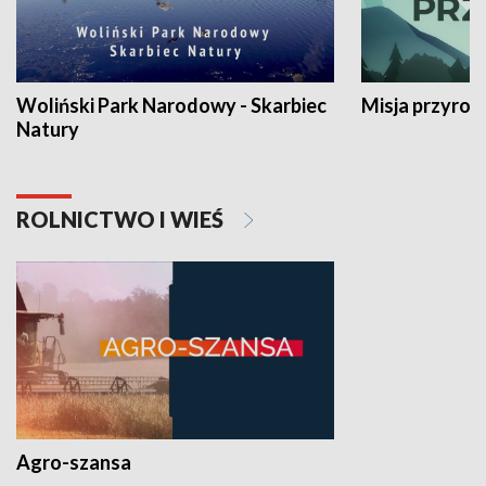
Woliński Park Narodowy - Skarbiec
Misja przyrod
Natury
ROLNICTWO I WIEŚ
Agro-szansa