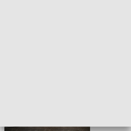
Z indeksem w ręku
Droga po suk
HISTORIA