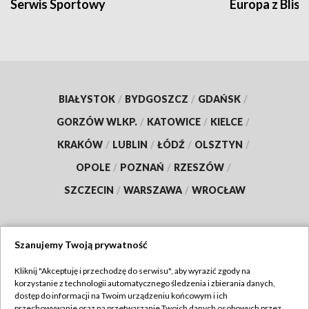
Serwis Sportowy
Europa z Blisk
BIAŁYSTOK
/
BYDGOSZCZ
/
GDAŃSK
/
GORZÓW WLKP.
/
KATOWICE
/
KIELCE
/
KRAKÓW
/
LUBLIN
/
ŁÓDŹ
/
OLSZTYN
/
OPOLE
/
POZNAŃ
/
RZESZÓW
/
SZCZECIN
/
WARSZAWA
/
WROCŁAW
Szanujemy Twoją prywatność
Dołącz do nas:
Kliknij "Akceptuję i przechodzę do serwisu", aby wyrazić zgody na
korzystanie z technologii automatycznego śledzenia i zbierania danych,
TVP
dostęp do informacji na Twoim urządzeniu końcowym i ich
Abonament TVP
przechowywanie oraz na przetwarzanie Twoich danych osobowych przez