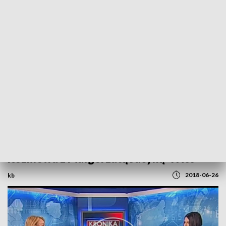
POWRÓT DO
SZCZECIN
TVP REGIONY
Rozmowa z Małgorzatą Jacyną-Witt
2018-06-26
kb