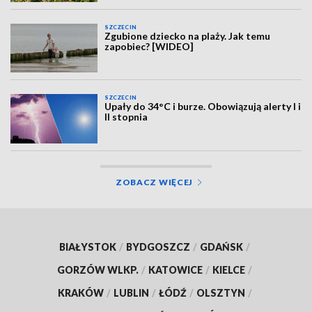
SZCZECIN
Zgubione dziecko na plaży. Jak temu
zapobiec? [WIDEO]
SZCZECIN
Upały do 34°C i burze. Obowiązują alerty I i
II stopnia
ZOBACZ WIĘCEJ
BIAŁYSTOK
/
BYDGOSZCZ
/
GDAŃSK
/
GORZÓW WLKP.
/
KATOWICE
/
KIELCE
/
KRAKÓW
/
LUBLIN
/
ŁÓDŹ
/
OLSZTYN
/