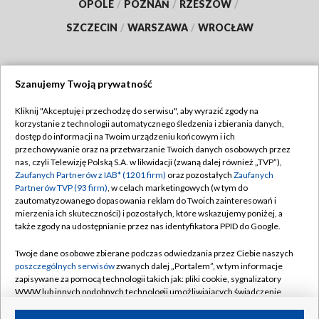
OPOLE
/
POZNAŃ
/
RZESZÓW
/
SZCZECIN
/
WARSZAWA
/
WROCŁAW
Szanujemy Twoją prywatność
Dołącz do nas:
Kliknij "Akceptuję i przechodzę do serwisu", aby wyrazić zgody na
korzystanie z technologii automatycznego śledzenia i zbierania danych,
TVP
dostęp do informacji na Twoim urządzeniu końcowym i ich
Abonament TVP
przechowywanie oraz na przetwarzanie Twoich danych osobowych przez
Regulamin TVP
nas, czyli Telewizję Polską S.A. w likwidacji (zwaną dalej również „TVP”),
Emisja w TVP
Polityka prywatności
Zaufanych Partnerów z IAB* (1201 firm)
oraz pozostałych
Zaufanych
Partnerów TVP (93 firm)
, w celach marketingowych (w tym do
Centrum informacji TVP
Moje zgody
zautomatyzowanego dopasowania reklam do Twoich zainteresowań i
mierzenia ich skuteczności) i pozostałych, które wskazujemy poniżej, a
Naziemna Telewizja Cyfrowa
Pomoc
także zgody na udostępnianie przez nas identyfikatora PPID do Google.
Sklep TVP
Biuro reklamy
Twoje dane osobowe zbierane podczas odwiedzania przez Ciebie naszych
Rada Programowa
Kontakt
poszczególnych serwisów
zwanych dalej „Portalem”, w tym informacje
zapisywane za pomocą technologii takich jak: pliki cookie, sygnalizatory
System NOS
WWW lub innych podobnych technologii umożliwiających świadczenie
dopasowanych i bezpiecznych usług, personalizację treści oraz reklam,
Informacje o nadawcy
Kanały
udostępnianie funkcji mediów społecznościowych oraz analizowanie