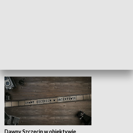
Z indeksem w ręku
Droga po suk
HISTORIA
Dawny Szczecin w obiektywie