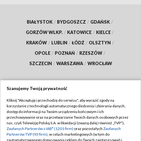
BIAŁYSTOK
/
BYDGOSZCZ
/
GDAŃSK
/
GORZÓW WLKP.
/
KATOWICE
/
KIELCE
/
KRAKÓW
/
LUBLIN
/
ŁÓDŹ
/
OLSZTYN
/
OPOLE
/
POZNAŃ
/
RZESZÓW
/
SZCZECIN
/
WARSZAWA
/
WROCŁAW
Szanujemy Twoją prywatność
Dołącz do nas:
Kliknij "Akceptuję i przechodzę do serwisu", aby wyrazić zgody na
korzystanie z technologii automatycznego śledzenia i zbierania danych,
TVP
dostęp do informacji na Twoim urządzeniu końcowym i ich
Abonament TVP
przechowywanie oraz na przetwarzanie Twoich danych osobowych przez
Regulamin TVP
nas, czyli Telewizję Polską S.A. w likwidacji (zwaną dalej również „TVP”),
Emisja w TVP
Polityka prywatności
Zaufanych Partnerów z IAB* (1201 firm)
oraz pozostałych
Zaufanych
Partnerów TVP (93 firm)
, w celach marketingowych (w tym do
Centrum informacji TVP
Moje zgody
zautomatyzowanego dopasowania reklam do Twoich zainteresowań i