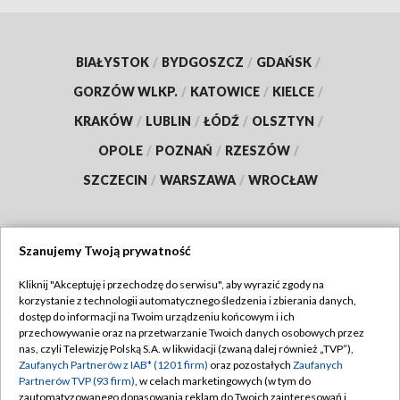
BIAŁYSTOK
/
BYDGOSZCZ
/
GDAŃSK
/
GORZÓW WLKP.
/
KATOWICE
/
KIELCE
/
KRAKÓW
/
LUBLIN
/
ŁÓDŹ
/
OLSZTYN
/
OPOLE
/
POZNAŃ
/
RZESZÓW
/
SZCZECIN
/
WARSZAWA
/
WROCŁAW
Szanujemy Twoją prywatność
Dołącz do nas:
Kliknij "Akceptuję i przechodzę do serwisu", aby wyrazić zgody na
korzystanie z technologii automatycznego śledzenia i zbierania danych,
TVP
dostęp do informacji na Twoim urządzeniu końcowym i ich
Abonament TVP
przechowywanie oraz na przetwarzanie Twoich danych osobowych przez
Regulamin TVP
nas, czyli Telewizję Polską S.A. w likwidacji (zwaną dalej również „TVP”),
Emisja w TVP
Polityka prywatności
Zaufanych Partnerów z IAB* (1201 firm)
oraz pozostałych
Zaufanych
Partnerów TVP (93 firm)
, w celach marketingowych (w tym do
Centrum informacji TVP
Moje zgody
zautomatyzowanego dopasowania reklam do Twoich zainteresowań i