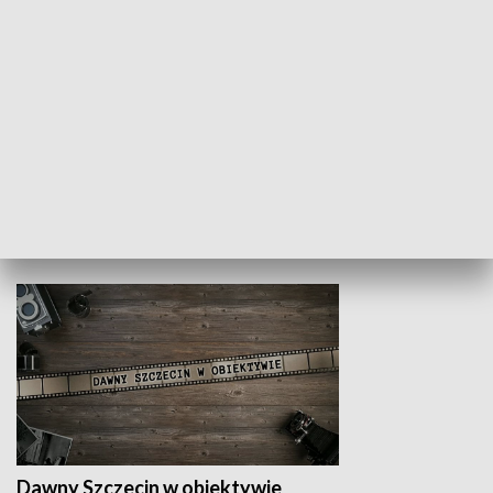
Z indeksem w ręku
Droga po suk
HISTORIA
Dawny Szczecin w obiektywie