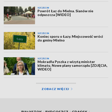
SZCZECIN
Powrót Łaz do Mielna. Sianów nie
odpuszcza [WIDEO]
SZCZECIN
Koniec sporu o Łazy. Miejscowość wróci
do gminy Mielno
SZCZECIN
Mokradła Pyszka z wizytą minister
klimatu. Nowe plany samorządu [ZDJĘCIA,
WIDEO]
ZOBACZ WIĘCEJ