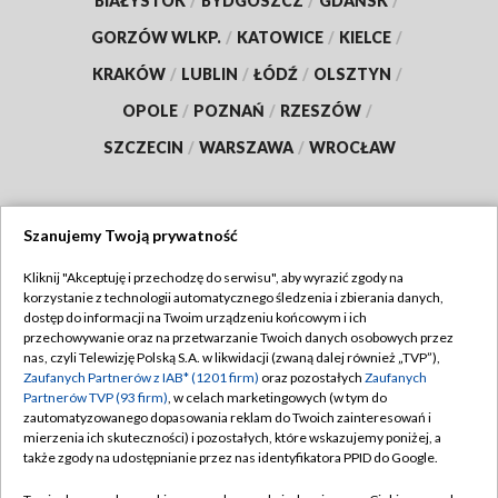
BIAŁYSTOK
/
BYDGOSZCZ
/
GDAŃSK
/
GORZÓW WLKP.
/
KATOWICE
/
KIELCE
/
KRAKÓW
/
LUBLIN
/
ŁÓDŹ
/
OLSZTYN
/
OPOLE
/
POZNAŃ
/
RZESZÓW
/
SZCZECIN
/
WARSZAWA
/
WROCŁAW
Szanujemy Twoją prywatność
Dołącz do nas:
Kliknij "Akceptuję i przechodzę do serwisu", aby wyrazić zgody na
korzystanie z technologii automatycznego śledzenia i zbierania danych,
TVP
dostęp do informacji na Twoim urządzeniu końcowym i ich
Abonament TVP
przechowywanie oraz na przetwarzanie Twoich danych osobowych przez
Regulamin TVP
nas, czyli Telewizję Polską S.A. w likwidacji (zwaną dalej również „TVP”),
Emisja w TVP
Polityka prywatności
Zaufanych Partnerów z IAB* (1201 firm)
oraz pozostałych
Zaufanych
Partnerów TVP (93 firm)
, w celach marketingowych (w tym do
Centrum informacji TVP
Moje zgody
zautomatyzowanego dopasowania reklam do Twoich zainteresowań i
mierzenia ich skuteczności) i pozostałych, które wskazujemy poniżej, a
Naziemna Telewizja Cyfrowa
Pomoc
także zgody na udostępnianie przez nas identyfikatora PPID do Google.
Sklep TVP
Biuro reklamy