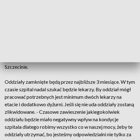
sytuacjach opieki kobietom odmówić nie może.
- Na izbie przyjęć pacjentka ma otrzymać zabezpieczenie w
zakresie jaki wynika z jej stanu zdrowia, a jeżeli jest
wskazanie do przewiezienia do innego oddziału
ginekologiczno-położniczego to szpital w Kamieniu
Pomorskim zapewnia transport sanitarny – powiedziała
Małgorzata Koszur z Narodowego Funduszu Zdrowia w
Szczecinie.
Oddziały zamknięte będą przez najbliższe 3 miesiące. W tym
czasie szpital nadal szukać będzie lekarzy. By oddział mógł
pracować potrzebnych jest minimum dwóch lekarzy na
etacie i dodatkowo dyżurni. Jeśli się nie uda oddziały zostaną
zlikwidowane. - Czasowe zawieszenie jakiegokolwiek
oddziału będzie miało negatywny wpływ na kondycje
szpitala dlatego robimy wszystko co w naszej mocy, żeby te
oddziały utrzymać, bo jesteśmy odpowiedzialni nie tylko za