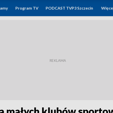
ramy
Program TV
PODCAST TVP3 Szczecin
Więce
la małych klubów sporto