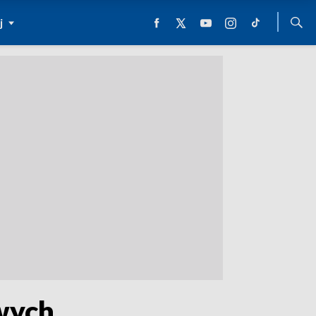
j
wych