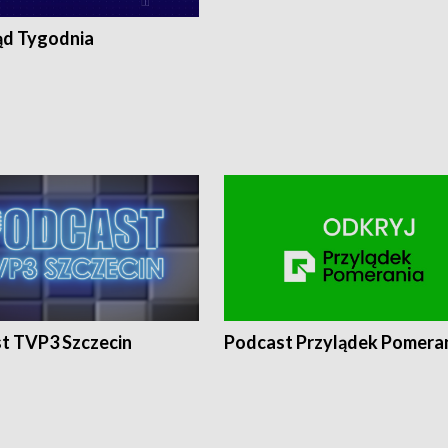
ąd Tygodnia
t TVP3 Szczecin
Podcast Przylądek Pomera