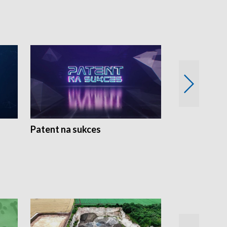
Patent na sukces
Rolnictwo w 