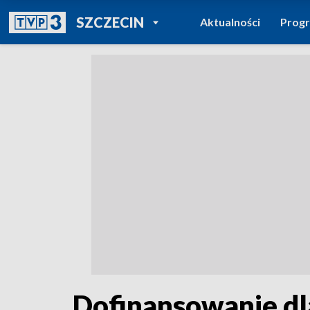
POWRÓT DO
SZCZECIN
Aktualności
Prog
TVP REGIONY
Dofinansowanie d