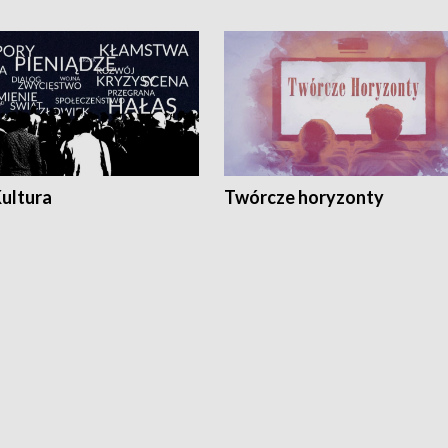
Kultura
Twórcze horyzonty