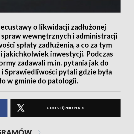
pecustawy o likwidacji zadłużonej
 spraw wewnętrznych i administracji
ości spłaty zadłużenia, a co za tym
ji jakichkolwiek inwestycji. Podczas
rmy zadawali m.in. pytania jak do
i Sprawiedliwości pytali gdzie była
o w gminie do patologii.
UDOSTĘPNIJ NA X
OGRAMÓW