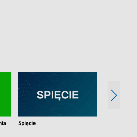
nia
Spięcie
Niedziałkow