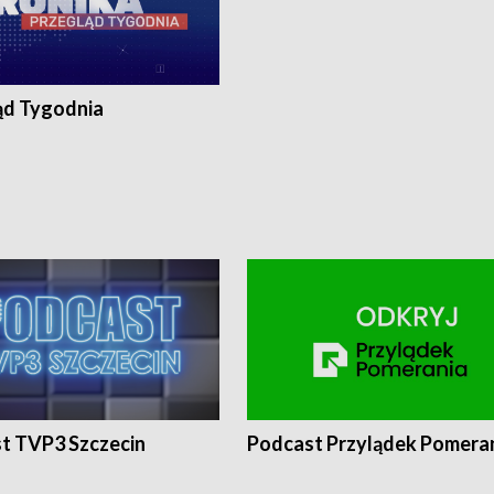
ąd Tygodnia
t TVP3 Szczecin
Podcast Przylądek Pomera