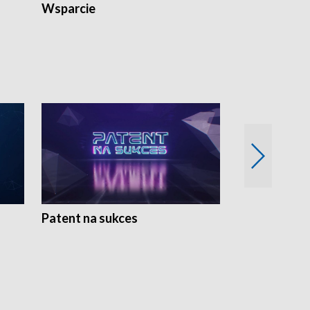
Wsparcie
Patent na sukces
Rolnictwo w 