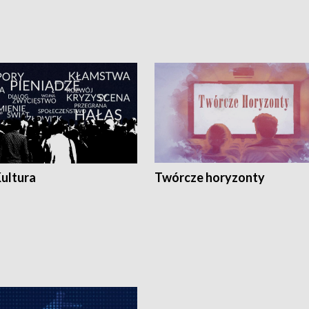
Kultura
Twórcze horyzonty