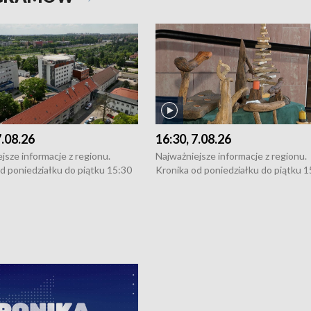
7.08.26
16:30, 7.08.26
jsze informacje z regionu.
Najważniejsze informacje z regionu.
d poniedziałku do piątku 15:30
Kronika od poniedziałku do piątku 1
16:30 (+ rozmowa), 18:30, 21:30.
(flesz), 16:30 (+ rozmowa), 18:30, 21
y i święta 15:30 i 16:30
W weekendy i święta 15:30 i 16:30
8:30 i 21:30. Dziennikarze czekają
(flesz), 18:30 i 21:30. Dziennikarze c
a zgłoszenia: Szczecin - tel. 91-
na Państwa zgłoszenia: Szczecin - te
0, Koszalin - tel. 94-34-50-054,
4 8-10-400, Koszalin - tel. 94-34-50
ronika@tvp.pl.
e-mail: kronika@tvp.pl.