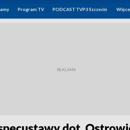
ramy
Program TV
PODCAST TVP3 Szczecin
Więce
 specustawy dot. Ostrowi