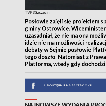
TVP3 Szczecin
Posłowie zajęli się projektem s
gminy Ostrowice. Wiceminister
uzasadniał, że nie ma ona możliw
idzie nie ma możliwości realizac
debaty w Sejmie posłowie Platfo
tego doszło. Natomiast z Prawa 
Platforma, wtedy gdy dochodził
UDOSTĘPNIJ NA FACEBOOKU
NAJNOWSZE WYDANIA PR