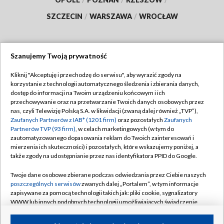
SZCZECIN
/
WARSZAWA
/
WROCŁAW
Szanujemy Twoją prywatność
Dołącz do nas:
Kliknij "Akceptuję i przechodzę do serwisu", aby wyrazić zgody na
korzystanie z technologii automatycznego śledzenia i zbierania danych,
TVP
dostęp do informacji na Twoim urządzeniu końcowym i ich
Abonament TVP
przechowywanie oraz na przetwarzanie Twoich danych osobowych przez
Regulamin TVP
nas, czyli Telewizję Polską S.A. w likwidacji (zwaną dalej również „TVP”),
Emisja w TVP
Polityka prywatności
Zaufanych Partnerów z IAB* (1201 firm)
oraz pozostałych
Zaufanych
Partnerów TVP (93 firm)
, w celach marketingowych (w tym do
Centrum informacji TVP
Moje zgody
zautomatyzowanego dopasowania reklam do Twoich zainteresowań i
mierzenia ich skuteczności) i pozostałych, które wskazujemy poniżej, a
Naziemna Telewizja Cyfrowa
Pomoc
także zgody na udostępnianie przez nas identyfikatora PPID do Google.
Sklep TVP
Biuro reklamy
Twoje dane osobowe zbierane podczas odwiedzania przez Ciebie naszych
Rada Programowa
Kontakt
poszczególnych serwisów
zwanych dalej „Portalem”, w tym informacje
zapisywane za pomocą technologii takich jak: pliki cookie, sygnalizatory
System NOS
WWW lub innych podobnych technologii umożliwiających świadczenie
dopasowanych i bezpiecznych usług, personalizację treści oraz reklam,
Informacje o nadawcy
Kanały
udostępnianie funkcji mediów społecznościowych oraz analizowanie