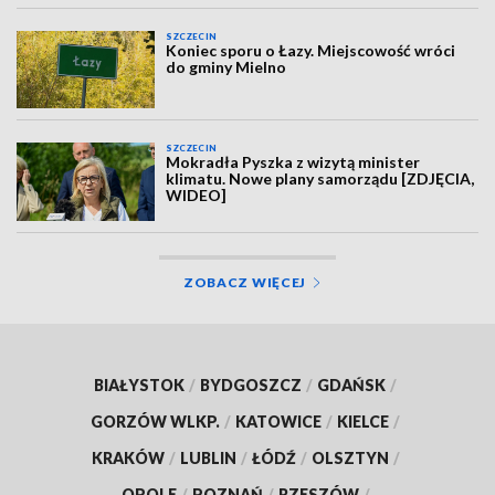
SZCZECIN
Koniec sporu o Łazy. Miejscowość wróci
do gminy Mielno
SZCZECIN
Mokradła Pyszka z wizytą minister
klimatu. Nowe plany samorządu [ZDJĘCIA,
WIDEO]
ZOBACZ WIĘCEJ
BIAŁYSTOK
/
BYDGOSZCZ
/
GDAŃSK
/
GORZÓW WLKP.
/
KATOWICE
/
KIELCE
/
KRAKÓW
/
LUBLIN
/
ŁÓDŹ
/
OLSZTYN
/
OPOLE
/
POZNAŃ
/
RZESZÓW
/