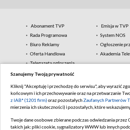
Abonament TVP
Emisja w TVP
Rada Programowa
System NOS
Biuro Reklamy
Ogłoszenie pr
Oferta Handlowa
Akademia Tele
Telegazeta ogłoszenia
Szanujemy Twoją prywatność
Regulamin TVP
Kliknij "Akceptuję i przechodzę do serwisu", aby wyrazić zg
końcowym i ich przechowywanie oraz na przetwarzanie Twoich
z IAB* (1201 firm)
oraz pozostałych
Zaufanych Partnerów T
mierzenia ich skuteczności) i pozostałych, które wskazujemy
Twoje dane osobowe zbierane podczas odwiedzania przez 
takich jak: pliki cookie, sygnalizatory WWW lub innych pod