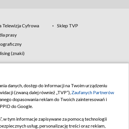
 Telewizja Cyfrowa
Sklep TVP
la prasy
tograficzny
sing (znaki)
klamy
Kontakt
rania danych, dostęp do informacji na Twoim urządzeniu
idacji (zwaną dalej również „TVP”),
Zaufanych Partnerów
anego dopasowania reklam do Twoich zainteresowań i
a PPID do Google.
”, w tym informacje zapisywane za pomocą technologii
zpiecznych usług, personalizację treści oraz reklam,