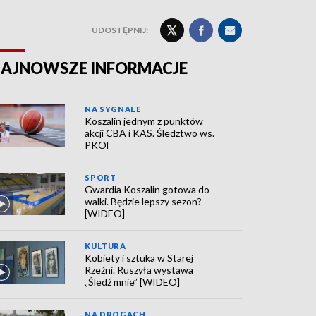
UDOSTĘPNIJ:
AJNOWSZE INFORMACJE
NA SYGNALE
Koszalin jednym z punktów
akcji CBA i KAS. Śledztwo ws.
PKOl
SPORT
Gwardia Koszalin gotowa do
walki. Będzie lepszy sezon?
[WIDEO]
KULTURA
Kobiety i sztuka w Starej
Rzeźni. Ruszyła wystawa
„Śledź mnie” [WIDEO]
NA DROGACH