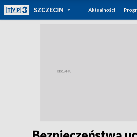
POWRÓT DO
SZCZECIN
Aktualności
Prog
TVP REGIONY
Bezpieczeństwa uc