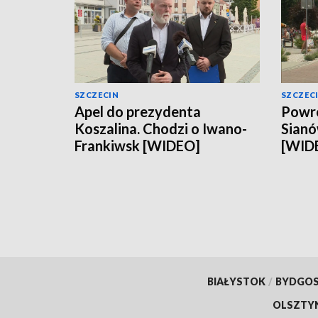
SZCZECIN
SZCZEC
Apel do prezydenta
Powró
Koszalina. Chodzi o Iwano-
Sianó
Frankiwsk [WIDEO]
[WID
BIAŁYSTOK
/
BYDGO
OLSZTY