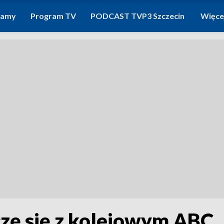
ramy
Program TV
PODCAST TVP3 Szczecin
Więce
zę się z kolejowym ABC