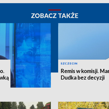
ZOBACZ TAKŻE
SZCZECIN
o.
Remis w komisji. M
ewką
Dudka bez decyzji