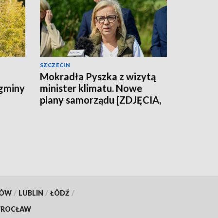
SZCZECIN
Mokradła Pyszka z wizytą
 gminy
minister klimatu. Nowe
plany samorządu [ZDJĘCIA,
WIDEO]
KÓW
/
LUBLIN
/
ŁÓDŹ
/
ROCŁAW