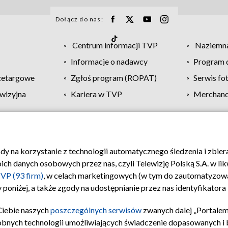
Dołącz do nas:
Centrum informacji TVP
Naziemna
Informacje o nadawcy
Program d
zetargowe
Zgłoś program (ROPAT)
Serwis fo
wizyjna
Kariera w TVP
Merchandi
Polityka prywatności
Moje zgody
Pomoc
Biuro re
ody na korzystanie z technologii automatycznego śledzenia i zbie
 danych osobowych przez nas, czyli Telewizję Polską S.A. w likw
VP (93 firm)
, w celach marketingowych (w tym do zautomatyzow
 poniżej, a także zgody na udostępnianie przez nas identyfikator
Ciebie naszych
poszczególnych serwisów
zwanych dalej „Portalem
obnych technologii umożliwiających świadczenie dopasowanych i be