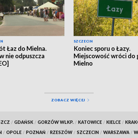
IN
SZCZECIN
t Łaz do Mielna.
Koniec sporu o Łazy.
w nie odpuszcza
Miejscowość wróci do
EO]
Mielno
ZOBACZ WIĘCEJ
SZCZ
/
GDAŃSK
/
GORZÓW WLKP.
/
KATOWICE
/
KIELCE
/
KRA
N
/
OPOLE
/
POZNAŃ
/
RZESZÓW
/
SZCZECIN
/
WARSZAWA
/
W