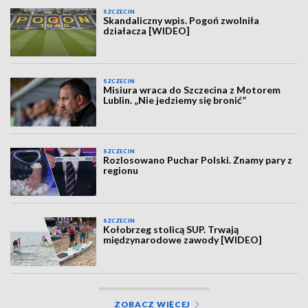
SZCZECIN
Skandaliczny wpis. Pogoń zwolniła
działacza [WIDEO]
SZCZECIN
Misiura wraca do Szczecina z Motorem
Lublin. „Nie jedziemy się bronić”
SZCZECIN
Rozlosowano Puchar Polski. Znamy pary z
regionu
SZCZECIN
Kołobrzeg stolicą SUP. Trwają
międzynarodowe zawody [WIDEO]
ZOBACZ WIĘCEJ