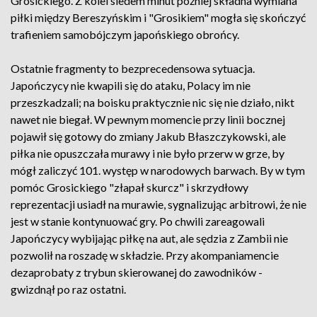
Grosickiego. Z kolei siedem minut później składna wymiana
piłki między Bereszyńskim i "Grosikiem" mogła się skończyć
trafieniem samobójczym japońskiego obrońcy.
Ostatnie fragmenty to bezprecedensowa sytuacja.
Japończycy nie kwapili się do ataku, Polacy im nie
przeszkadzali; na boisku praktycznie nic się nie działo, nikt
nawet nie biegał. W pewnym momencie przy linii bocznej
pojawił się gotowy do zmiany Jakub Błaszczykowski, ale
piłka nie opuszczała murawy i nie było przerw w grze, by
mógł zaliczyć 101. występ w narodowych barwach. By w tym
pomóc Grosickiego "złapał skurcz" i skrzydłowy
reprezentacji usiadł na murawie, sygnalizując arbitrowi, że nie
jest w stanie kontynuować gry. Po chwili zareagowali
Japończycy wybijając piłkę na aut, ale sędzia z Zambii nie
pozwolił na roszadę w składzie. Przy akompaniamencie
dezaprobaty z trybun skierowanej do zawodników -
gwizdnął po raz ostatni.