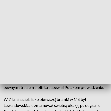
W 32. minucie najładniejszą akcję tej części gry
przeprowadzili Polacy - Bartosz Bereszyński dośrodkował
na głowę Kamila Grosickiego, a jego strzał efektownie
obronił Eiji Kawashima. Japoński bramkarz w ostatniej chwili
wyciągnął rękę, która była już za linią, ale piłka - co
potwierdziła aparatura "goal-line" - nie przekroczyła jej
całym obwodem.
Po przerwie Polacy dominowali na boisku. W 53. minucie
tylko udana interwencja Kawashimy, który przeciął podanie
Grosickiego do Piotra Zielińskiego, uratowała jego zespół
przed stratą bramki. Sześć minut później był jednak bezradny
- po "wrzutce" z rzutu wolnego Kurzawy Jan Bednarek
pewnym strzałem z bliska zapewnił Polakom prowadzenie.
W 74. minucie blisko pierwszej bramki w MŚ był
Lewandowski, ale zmarnował świetną okazję po dograniu