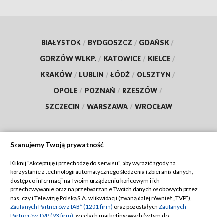
BIAŁYSTOK
/
BYDGOSZCZ
/
GDAŃSK
/
GORZÓW WLKP.
/
KATOWICE
/
KIELCE
/
KRAKÓW
/
LUBLIN
/
ŁÓDŹ
/
OLSZTYN
/
OPOLE
/
POZNAŃ
/
RZESZÓW
/
SZCZECIN
/
WARSZAWA
/
WROCŁAW
Szanujemy Twoją prywatność
Dołącz do nas:
Kliknij "Akceptuję i przechodzę do serwisu", aby wyrazić zgody na
korzystanie z technologii automatycznego śledzenia i zbierania danych,
TVP
dostęp do informacji na Twoim urządzeniu końcowym i ich
Abonament TVP
przechowywanie oraz na przetwarzanie Twoich danych osobowych przez
Regulamin TVP
nas, czyli Telewizję Polską S.A. w likwidacji (zwaną dalej również „TVP”),
Emisja w TVP
Polityka prywatności
Zaufanych Partnerów z IAB* (1201 firm)
oraz pozostałych
Zaufanych
Partnerów TVP (93 firm)
, w celach marketingowych (w tym do