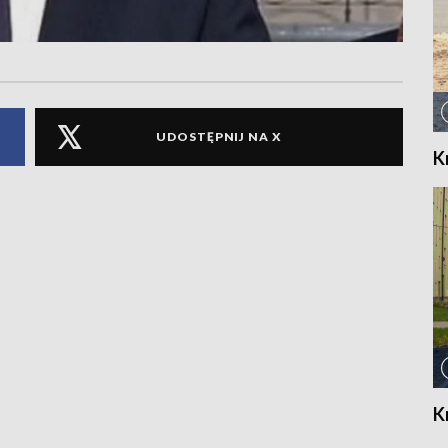
UDOSTĘPNIJ NA X
K
K