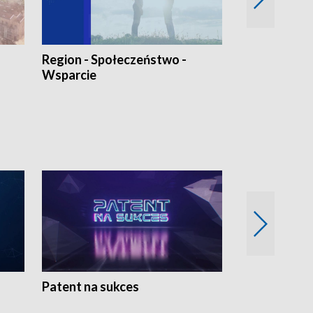
Region - Społeczeństwo -
Bez Barier
Wsparcie
Patent na sukces
Rolnictwo w 