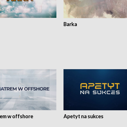
Barka
rem w offshore
Apetyt na sukces