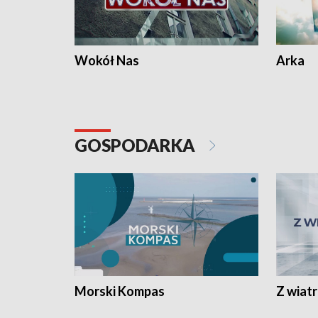
Wokół Nas
Arka
GOSPODARKA
Morski Kompas
Z wiat