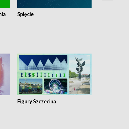
nia
Spięcie
Niedziałkow
Figury Szczecina