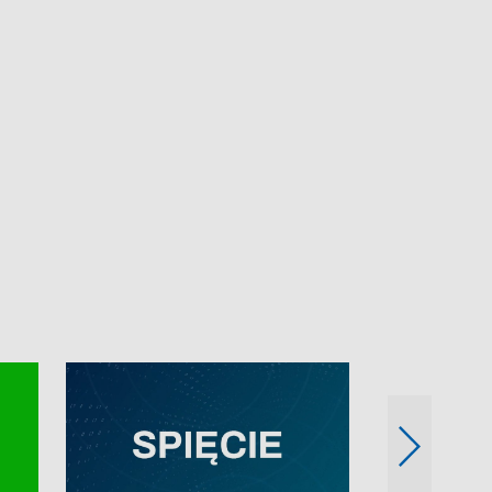
e-mail: kronika@tvp.pl.
e-mail: kronika@t