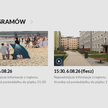
OGRAMÓW
6.08.26
15:30, 6.08.26 (flesz)
jsze informacje z regionu.
Najważniejsze informacje z regionu.
d poniedziałku do piątku 15:30
Kronika od poniedziałku do piątku 1
16:30 (+ rozmowa), 18:30, 21:30.
(flesz), 16:30 (+ rozmowa), 18:30, 21
y i święta 15:30 i 16:30
W weekendy i święta 15:30 i 16:30
8:30 i 21:30. Dziennikarze czekają
(flesz), 18:30 i 21:30. Dziennikarze c
a zgłoszenia: Szczecin - tel. 91-
na Państwa zgłoszenia: Szczecin - te
0, Koszalin - tel. 94-34-50-054,
4 8-10-400, Koszalin - tel. 94-34-50