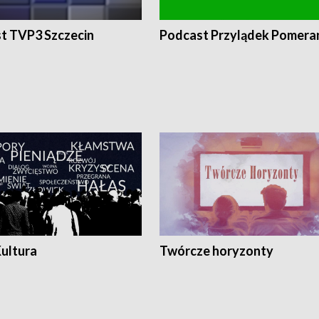
t TVP3 Szczecin
Podcast Przylądek Pomera
Kultura
Twórcze horyzonty