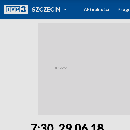
POWRÓT DO
SZCZECIN
Aktualności
Prog
TVP REGIONY
7:30, 29.06.18