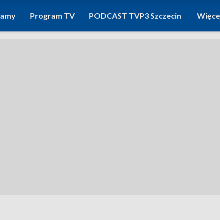
ramy
Program TV
PODCAST TVP3 Szczecin
Więce