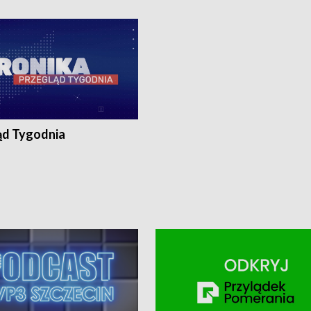
ronika@tvp.pl.
e-mail: kronika@tvp.pl.
ąd Tygodnia