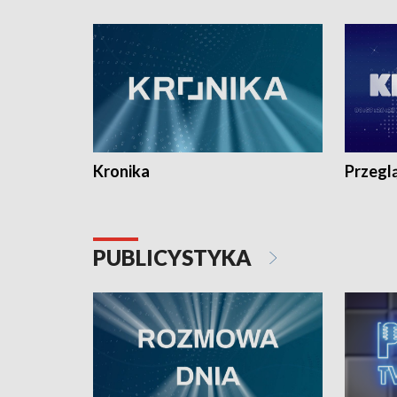
e-mail: kronika@tvp.pl.
e-mail: k
Kronika
Przegl
PUBLICYSTYKA