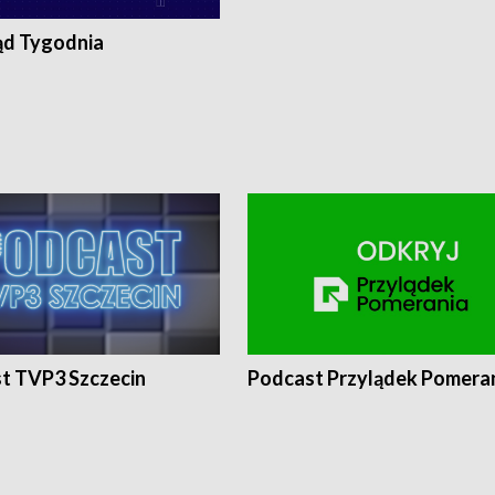
ąd Tygodnia
t TVP3 Szczecin
Podcast Przylądek Pomera