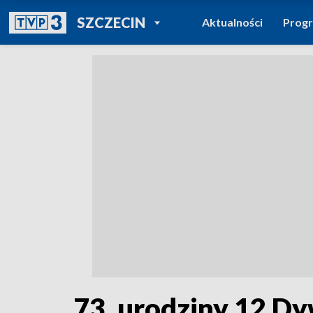
POWRÓT DO
SZCZECIN
Aktualności
Prog
TVP REGIONY
73. urodziny 12 D