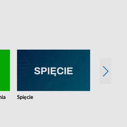
nia
Spięcie
Niedziałkow