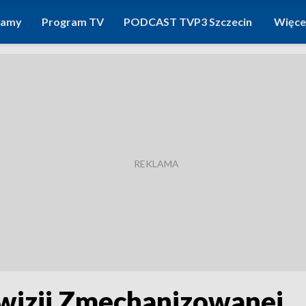
ramy
Program TV
PODCAST TVP3 Szczecin
Więce
ywizji Zmechanizowanej