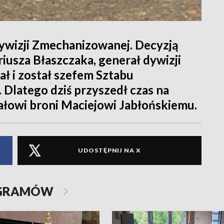
Dywizji Zmechanizowanej. Decyzją
iusza Błaszczaka, generał dywizji
 i został szefem Sztabu
Dlatego dziś przyszedł czas na
łowi broni Maciejowi Jabłońskiemu.
UDOSTĘPNIJ NA X
OGRAMÓW