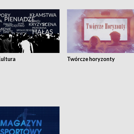
Kultura
Twórcze horyzonty