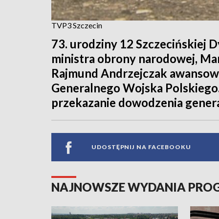
TVP3 Szczecin
73. urodziny 12 Szczecińskiej 
ministra obrony narodowej, Mar
Rajmund Andrzejczak awansował
Generalnego Wojska Polskiego. 
przekazanie dowodzenia genera
UDOSTĘPNIJ NA FACEBOOKU
NAJNOWSZE WYDANIA PR