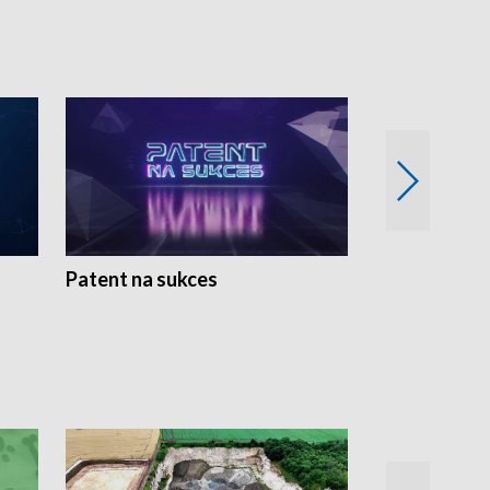
Patent na sukces
Rolnictwo w 