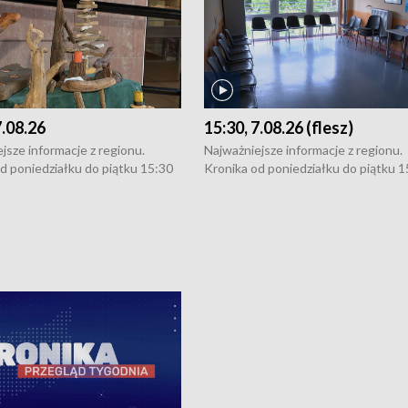
7.08.26
15:30, 7.08.26 (flesz)
jsze informacje z regionu.
Najważniejsze informacje z regionu.
d poniedziałku do piątku 15:30
Kronika od poniedziałku do piątku 1
16:30 (+ rozmowa), 18:30, 21:30.
(flesz), 16:30 (+ rozmowa), 18:30, 21
y i święta 15:30 i 16:30
W weekendy i święta 15:30 i 16:30
8:30 i 21:30. Dziennikarze czekają
(flesz), 18:30 i 21:30. Dziennikarze c
a zgłoszenia: Szczecin - tel. 91-
na Państwa zgłoszenia: Szczecin - te
0, Koszalin - tel. 94-34-50-054,
4 8-10-400, Koszalin - tel. 94-34-50
ronika@tvp.pl.
e-mail: kronika@tvp.pl.