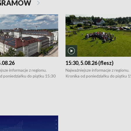
OGRAMÓW
5.08.26
15:30, 5.08.26 (flesz)
jsze informacje z regionu.
Najważniejsze informacje z regionu.
d poniedziałku do piątku 15:30
Kronika od poniedziałku do piątku 1
16:30 (+ rozmowa), 18:30, 21:30.
(flesz), 16:30 (+ rozmowa), 18:30, 21
y i święta 15:30 i 16:30
W weekendy i święta 15:30 i 16:30
8:30 i 21:30. Dziennikarze czekają
(flesz), 18:30 i 21:30. Dziennikarze c
a zgłoszenia: Szczecin - tel. 91-
na Państwa zgłoszenia: Szczecin - te
0, Koszalin - tel. 94-34-50-054,
4 8-10-400, Koszalin - tel. 94-34-50
ronika@tvp.pl.
e-mail: kronika@tvp.pl.