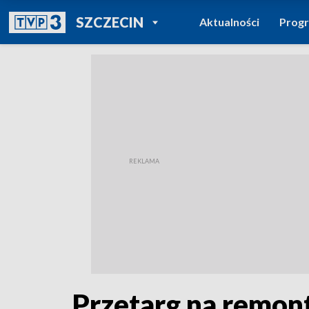
POWRÓT DO
SZCZECIN
Aktualności
Prog
TVP REGIONY
Przetarg na remon