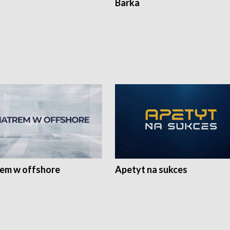
Barka
rem w offshore
Apetyt na sukces