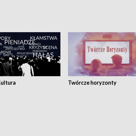
Kultura
Twórcze horyzonty