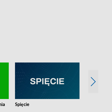
nia
Spięcie
Niedziałkow