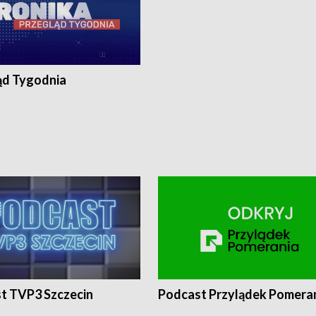
ąd Tygodnia
t TVP3 Szczecin
Podcast Przylądek Pomera