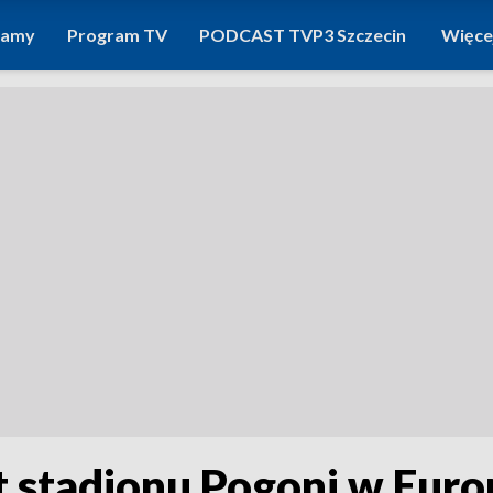
ramy
Program TV
PODCAST TVP3 Szczecin
Więce
t stadionu Pogoni w Euro