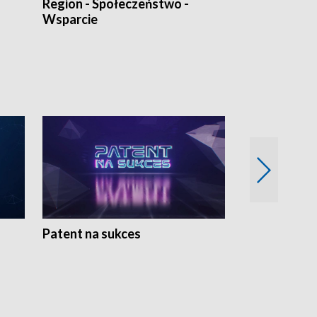
Region - Społeczeństwo -
Bez Barier
Wsparcie
Patent na sukces
Rolnictwo w 