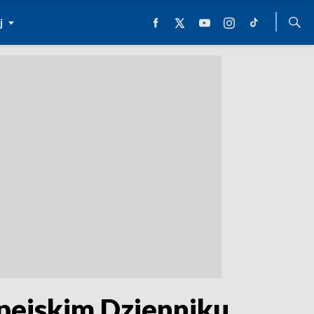
j
pejskim Dzienniku