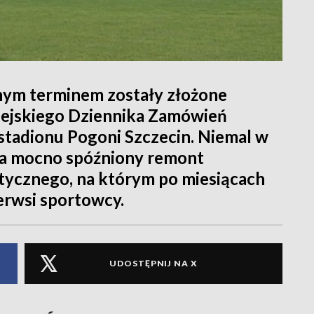
ym terminem zostały złożone
ejskiego Dziennika Zamówień
stadionu Pogoni Szczecin. Niemal w
ca mocno spóźniony remont
etycznego, na którym po miesiącach
erwsi sportowcy.
UDOSTĘPNIJ NA X