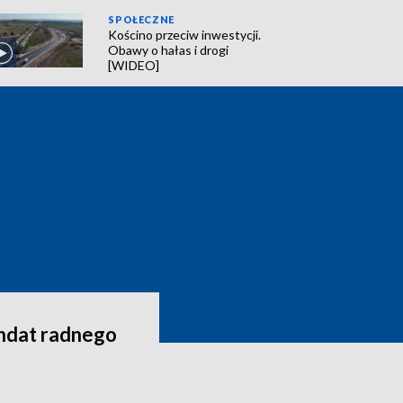
SPOŁECZNE
Kościno przeciw inwestycji.
Obawy o hałas i drogi
[WIDEO]
andat radnego