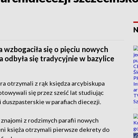
N
 wzbogaciła się o pięciu nowych
 odbyła się tradycyjnie w bazylice
a otrzymali z rąk księdza arcybiskupa
towywali się przez sześć lat studiując
i duszpasterskie w parafiach diecezji.
i znajomi z rodzimych parafii nowych
i księża otrzymali pierwsze dekrety do