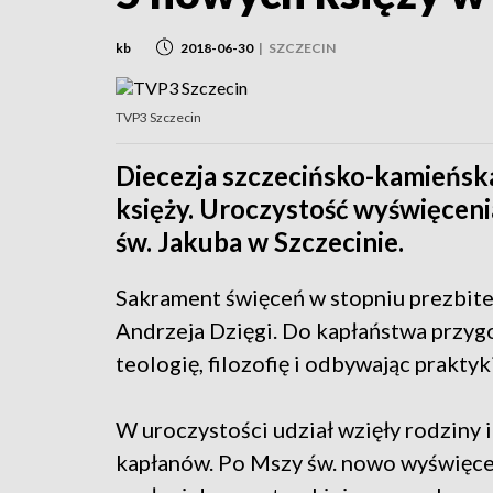
kb
2018-06-30
|
SZCZECIN
TVP3 Szczecin
Diecezja szczecińsko-kamieńska
księży. Uroczystość wyświęcenia
św. Jakuba w Szczecinie.
Sakrament święceń w stopniu prezbiter
Andrzeja Dzięgi. Do kapłaństwa przygo
teologię, filozofię i odbywając praktyk
W uroczystości udział wzięły rodziny 
kapłanów. Po Mszy św. nowo wyświęcen