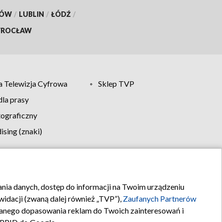
KÓW
/
LUBLIN
/
ŁÓDŹ
/
ROCŁAW
 Telewizja Cyfrowa
Sklep TVP
la prasy
tograficzny
sing (znaki)
klamy
Kontakt
rania danych, dostęp do informacji na Twoim urządzeniu
idacji (zwaną dalej również „TVP”),
Zaufanych Partnerów
anego dopasowania reklam do Twoich zainteresowań i