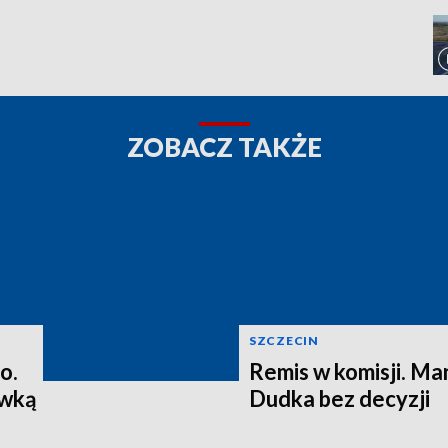
ZOBACZ TAKŻE
SZCZECIN
o.
Remis w komisji. M
ewką
Dudka bez decyzji