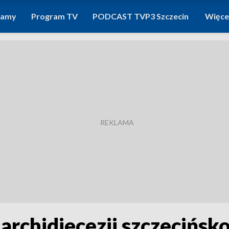
ramy
Program TV
PODCAST TVP3 Szczecin
Więce
archidiecezji szczecińsk