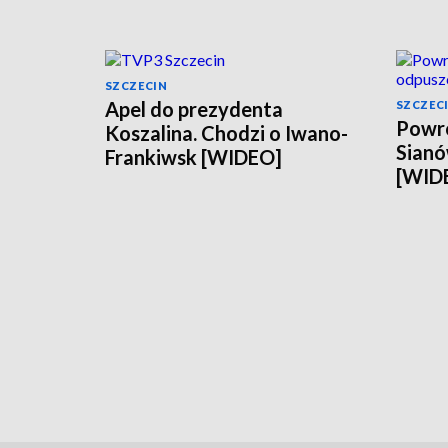
SZCZECIN
Apel do prezydenta
SZCZEC
Powró
Koszalina. Chodzi o Iwano-
Sianó
Frankiwsk [WIDEO]
[WID