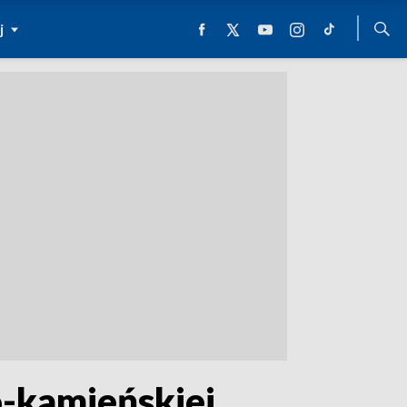
j
o-kamieńskiej