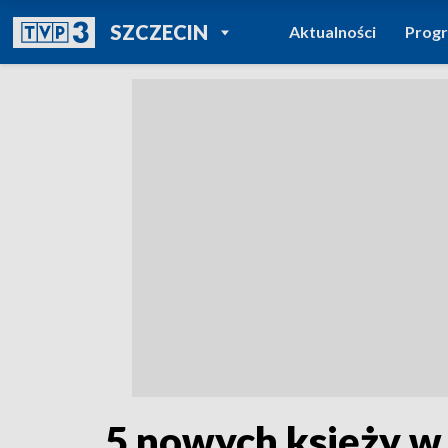
POWRÓT DO
SZCZECIN
Aktualności
Prog
TVP REGIONY
5 nowych księży w 