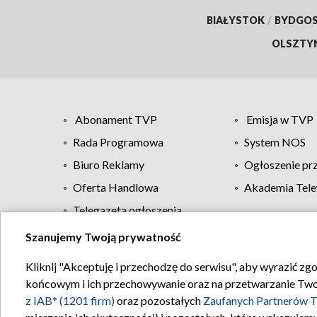
BIAŁYSTOK
/
BYDGO
OLSZTY
Abonament TVP
Emisja w TVP
Rada Programowa
System NOS
Biuro Reklamy
Ogłoszenie pr
Oferta Handlowa
Akademia Tele
Telegazeta ogłoszenia
Szanujemy Twoją prywatność
Regulamin TVP
Kliknij "Akceptuję i przechodzę do serwisu", aby wyrazić zg
końcowym i ich przechowywanie oraz na przetwarzanie Twoich
z IAB* (1201 firm)
oraz pozostałych
Zaufanych Partnerów T