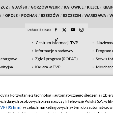
SZCZ
/
GDAŃSK
/
GORZÓW WLKP.
/
KATOWICE
/
KIELCE
/
KRA
N
/
OPOLE
/
POZNAŃ
/
RZESZÓW
/
SZCZECIN
/
WARSZAWA
/
W
Dołącz do nas:
Centrum informacji TVP
Naziemna
Informacje o nadawcy
Program d
zetargowe
Zgłoś program (ROPAT)
Serwis fo
wizyjna
Kariera w TVP
Merchandi
Polityka prywatności
Moje zgody
Pomoc
Biuro re
ody na korzystanie z technologii automatycznego śledzenia i zbie
 danych osobowych przez nas, czyli Telewizję Polską S.A. w likw
VP (93 firm)
, w celach marketingowych (w tym do zautomatyzow