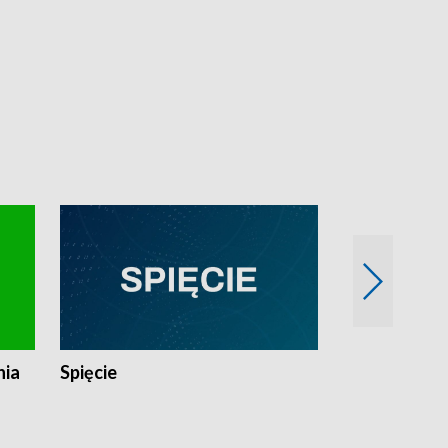
nia
Spięcie
Niedziałkow