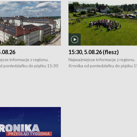
5.08.26
15:30, 5.08.26 (flesz)
jsze informacje z regionu.
Najważniejsze informacje z regionu.
d poniedziałku do piątku 15:30
Kronika od poniedziałku do piątku 1
16:30 (+ rozmowa), 18:30, 21:30.
(flesz), 16:30 (+ rozmowa), 18:30, 21
y i święta 15:30 i 16:30
W weekendy i święta 15:30 i 16:30
8:30 i 21:30. Dziennikarze czekają
(flesz), 18:30 i 21:30. Dziennikarze c
a zgłoszenia: Szczecin - tel. 91-
na Państwa zgłoszenia: Szczecin - te
0, Koszalin - tel. 94-34-50-054,
4 8-10-400, Koszalin - tel. 94-34-50
ronika@tvp.pl.
e-mail: kronika@tvp.pl.