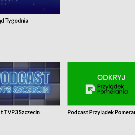
ąd Tygodnia
t TVP3 Szczecin
Podcast Przylądek Pomera