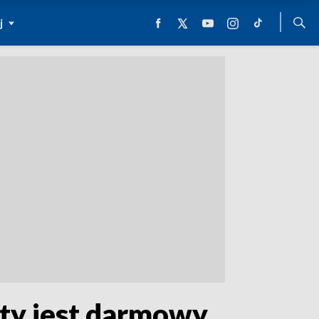
j
rty jest darmowy