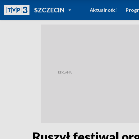
POWRÓT DO
SZCZECIN
Aktualności
Prog
TVP REGIONY
Ruszył festiwal o