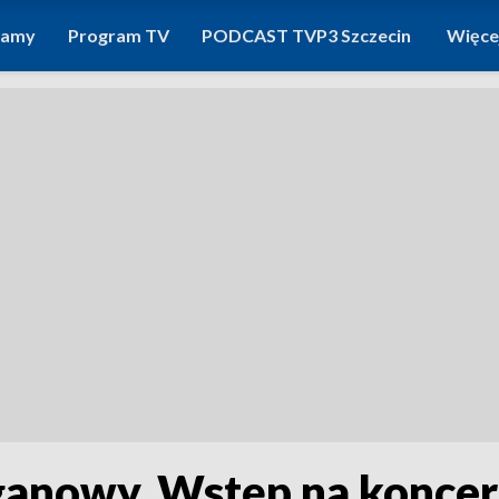
ramy
Program TV
PODCAST TVP3 Szczecin
Więce
rganowy. Wstęp na konce