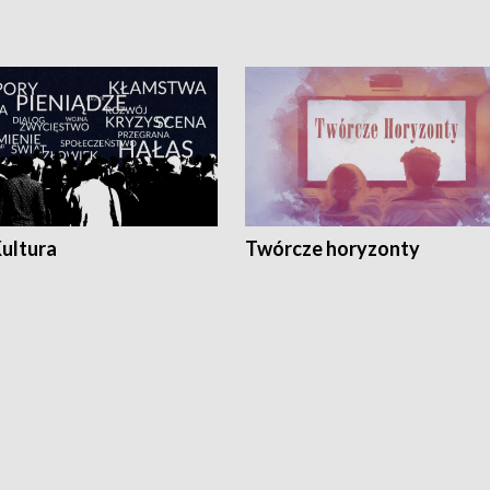
Kultura
Twórcze horyzonty