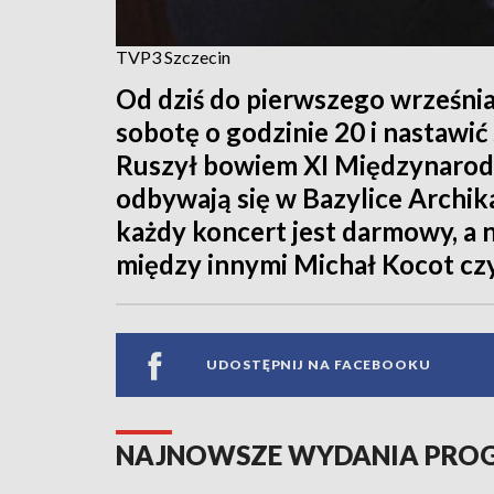
TVP3 Szczecin
Od dziś do pierwszego wrześni
sobotę o godzinie 20 i nastawi
Ruszył bowiem XI Międzynarod
odbywają się w Bazylice Archik
każdy koncert jest darmowy, a 
między innymi Michał Kocot czy
UDOSTĘPNIJ NA FACEBOOKU
NAJNOWSZE WYDANIA PR