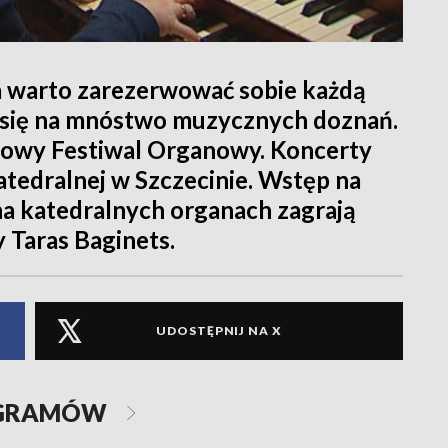
a warto zarezerwować sobie każdą
ć się na mnóstwo muzycznych doznań.
owy Festiwal Organowy. Koncerty
atedralnej w Szczecinie. Wstęp na
na katedralnych organach zagrają
 Taras Baginets.
UDOSTĘPNIJ NA X
OGRAMÓW