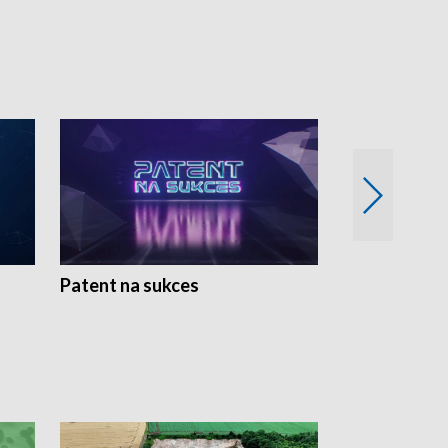
Patent na sukces
Rolnictwo w 