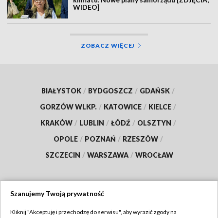
WIDEO]
ZOBACZ WIĘCEJ
BIAŁYSTOK
/
BYDGOSZCZ
/
GDAŃSK
/
GORZÓW WLKP.
/
KATOWICE
/
KIELCE
/
KRAKÓW
/
LUBLIN
/
ŁÓDŹ
/
OLSZTYN
/
OPOLE
/
POZNAŃ
/
RZESZÓW
/
SZCZECIN
/
WARSZAWA
/
WROCŁAW
Szanujemy Twoją prywatność
Dołącz do nas:
Kliknij "Akceptuję i przechodzę do serwisu", aby wyrazić zgody na