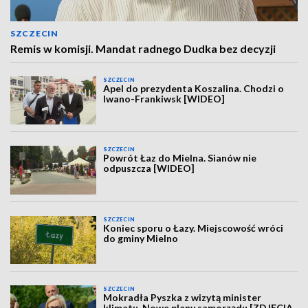
SZCZECIN
Remis w komisji. Mandat radnego Dudka bez decyzji
SZCZECIN
Apel do prezydenta Koszalina. Chodzi o
Iwano-Frankiwsk [WIDEO]
SZCZECIN
Powrót Łaz do Mielna. Sianów nie
odpuszcza [WIDEO]
SZCZECIN
Koniec sporu o Łazy. Miejscowość wróci
do gminy Mielno
SZCZECIN
Mokradła Pyszka z wizytą minister
klimatu. Nowe plany samorządu [ZDJĘCIA,