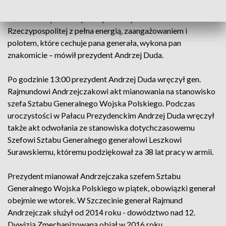
względnie młodego jeszcze wieku. Wierzę w to, że również te
zadania związane z byciem pierwszym żołnierzem
Rzeczypospolitej z pełna energią, zaangażowaniem i
polotem, które cechuje pana generała, wykona pan
znakomicie – mówił prezydent Andrzej Duda.
Po godzinie 13:00 prezydent Andrzej Duda wręczył gen.
Rajmundowi Andrzejczakowi akt mianowania na stanowisko
szefa Sztabu Generalnego Wojska Polskiego. Podczas
uroczystości w Pałacu Prezydenckim Andrzej Duda wręczył
także akt odwołania ze stanowiska dotychczasowemu
Szefowi Sztabu Generalnego generałowi Leszkowi
Surawskiemu, któremu podziękował za 38 lat pracy w armii.
Prezydent mianował Andrzejczaka szefem Sztabu
Generalnego Wojska Polskiego w piątek, obowiązki generał
obejmie we wtorek. W Szczecinie generał Rajmund
Andrzejczak służył od 2014 roku - dowództwo nad 12.
Dywizją Zmechanizowaną objął w 2016 roku.