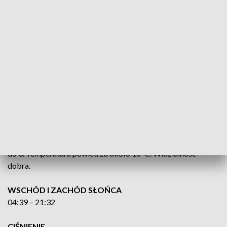
PO POŁUDNIU
Zachmurzenie małe, miejscami umiarkowane. Temperatura
maksymalna od 22°C do 25°C, nad samym morzem około
20°C.
BAŁTYK POŁUDNIOWY
Wiatr północno-zachodni do zachodniego 3 do 5 w skali B.
Stan morza 3. Temperatura powietrza około 15°C.
Widzialność dobra.
ZATOKA POMORSKA
Wiatr z kierunków północnych 3 do 5 w skali B. Stan Zatoki 2
do 3. Temperatura powietrza około 16°C. Widzialność
dobra.
WSCHÓD I ZACHÓD SŁOŃCA
04:39 – 21:32
CIŚNIENIE