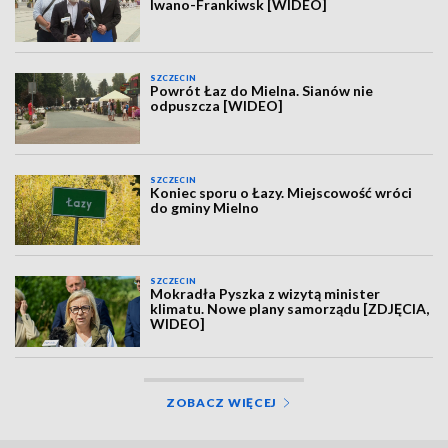
Iwano-Frankiwsk [WIDEO]
SZCZECIN
Powrót Łaz do Mielna. Sianów nie
odpuszcza [WIDEO]
SZCZECIN
Koniec sporu o Łazy. Miejscowość wróci
do gminy Mielno
SZCZECIN
Mokradła Pyszka z wizytą minister
klimatu. Nowe plany samorządu [ZDJĘCIA,
WIDEO]
ZOBACZ WIĘCEJ