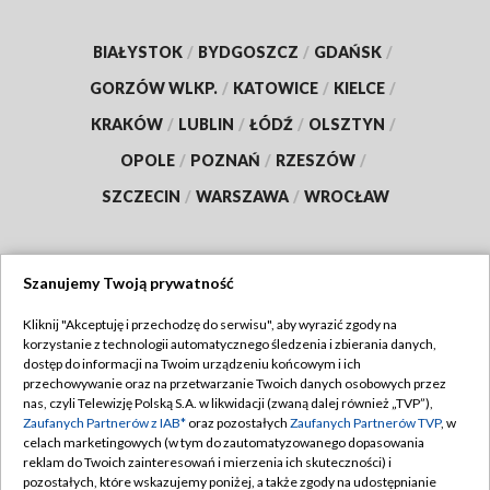
BIAŁYSTOK
/
BYDGOSZCZ
/
GDAŃSK
/
GORZÓW WLKP.
/
KATOWICE
/
KIELCE
/
KRAKÓW
/
LUBLIN
/
ŁÓDŹ
/
OLSZTYN
/
OPOLE
/
POZNAŃ
/
RZESZÓW
/
SZCZECIN
/
WARSZAWA
/
WROCŁAW
Szanujemy Twoją prywatność
Dołącz do nas:
Kliknij "Akceptuję i przechodzę do serwisu", aby wyrazić zgody na
korzystanie z technologii automatycznego śledzenia i zbierania danych,
TVP
dostęp do informacji na Twoim urządzeniu końcowym i ich
Abonament TVP
przechowywanie oraz na przetwarzanie Twoich danych osobowych przez
Regulamin TVP
nas, czyli Telewizję Polską S.A. w likwidacji (zwaną dalej również „TVP”),
Emisja w TVP
Polityka prywatności
Zaufanych Partnerów z IAB*
oraz pozostałych
Zaufanych Partnerów TVP
, w
celach marketingowych (w tym do zautomatyzowanego dopasowania
Centrum informacji TVP
Moje zgody
reklam do Twoich zainteresowań i mierzenia ich skuteczności) i
pozostałych, które wskazujemy poniżej, a także zgody na udostępnianie
Naziemna Telewizja Cyfrowa