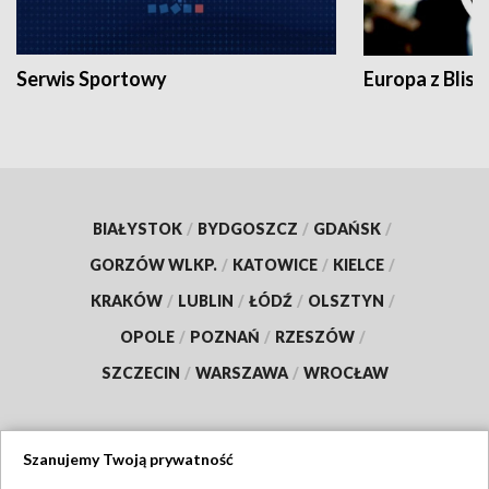
Serwis Sportowy
Europa z Blisk
BIAŁYSTOK
/
BYDGOSZCZ
/
GDAŃSK
/
GORZÓW WLKP.
/
KATOWICE
/
KIELCE
/
KRAKÓW
/
LUBLIN
/
ŁÓDŹ
/
OLSZTYN
/
OPOLE
/
POZNAŃ
/
RZESZÓW
/
SZCZECIN
/
WARSZAWA
/
WROCŁAW
Szanujemy Twoją prywatność
Dołącz do nas: