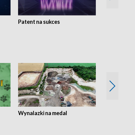
Patent na sukces
Rolnictwo w 
Wynalazki na medal
Era Seniora