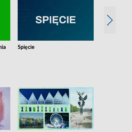
nia
Spięcie
Niedziałkow