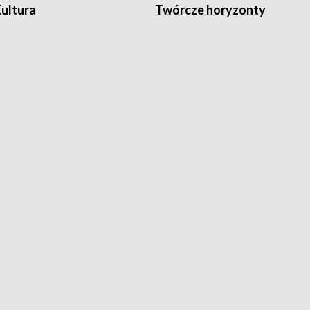
Kultura
Twórcze horyzonty