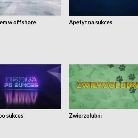
rem w offshore
Apetyt na sukces
po sukces
Zwierzolubni