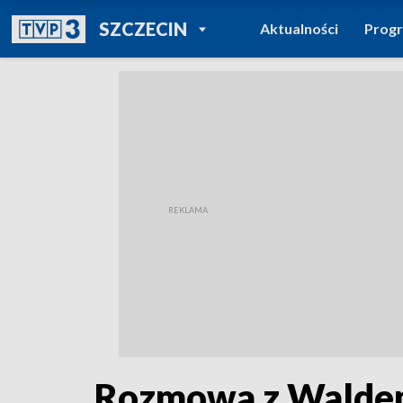
POWRÓT DO
SZCZECIN
Aktualności
Prog
TVP REGIONY
Rozmowa z Walde