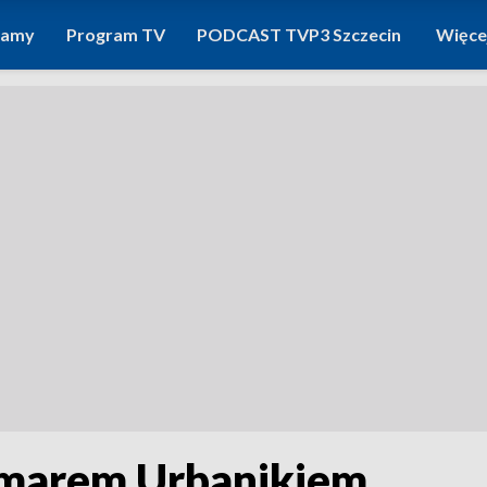
ramy
Program TV
PODCAST TVP3 Szczecin
Więce
marem Urbanikiem