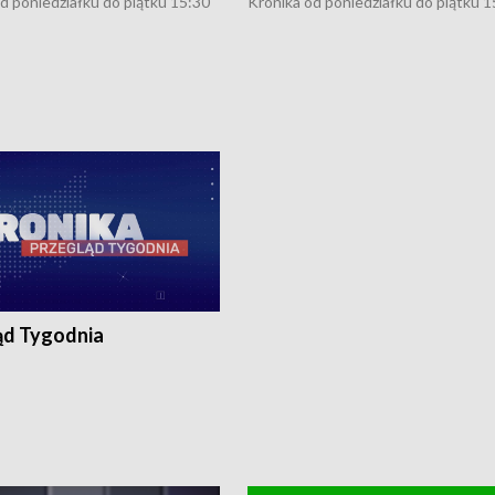
d poniedziałku do piątku 15:30
Kronika od poniedziałku do piątku 1
16:30 (+ rozmowa), 18:30, 21:30.
(flesz), 16:30 (+ rozmowa), 18:30, 21
y i święta 15:30 i 16:30
W weekendy i święta 15:30 i 16:30
8:30 i 21:30. Dziennikarze czekają
(flesz), 18:30 i 21:30. Dziennikarze c
a zgłoszenia: Szczecin - tel. 91-
na Państwa zgłoszenia: Szczecin - te
0, Koszalin - tel. 94-34-50-054,
4 8-10-400, Koszalin - tel. 94-34-50
ronika@tvp.pl.
e-mail: kronika@tvp.pl.
ąd Tygodnia