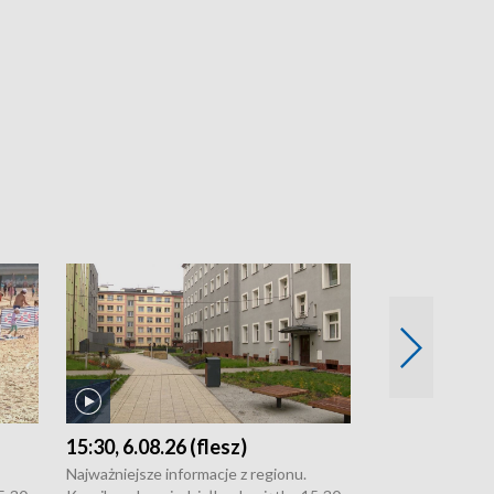
15:30, 6.08.26 (flesz)
21:30, 5.08.2
Najważniejsze informacje z regionu.
Najważniejsze in