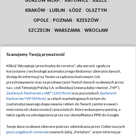
GORZÓW WLKP.
/
KATOWICE
/
KIELCE
/
KRAKÓW
/
LUBLIN
/
ŁÓDŹ
/
OLSZTYN
/
OPOLE
/
POZNAŃ
/
RZESZÓW
/
SZCZECIN
/
WARSZAWA
/
WROCŁAW
Szanujemy Twoją prywatność
Dołącz do nas:
Kliknij "Akceptuję i przechodzę do serwisu", aby wyrazić zgody na
korzystanie z technologii automatycznego śledzenia i zbierania danych,
TVP
dostęp do informacji na Twoim urządzeniu końcowym i ich
Abonament TVP
przechowywanie oraz na przetwarzanie Twoich danych osobowych przez
Regulamin TVP
nas, czyli Telewizję Polską S.A. w likwidacji (zwaną dalej również „TVP”),
Emisja w TVP
Polityka prywatności
Zaufanych Partnerów z IAB* (1201 firm)
oraz pozostałych
Zaufanych
Partnerów TVP (93 firm)
, w celach marketingowych (w tym do
Centrum informacji TVP
Moje zgody
zautomatyzowanego dopasowania reklam do Twoich zainteresowań i
mierzenia ich skuteczności) i pozostałych, które wskazujemy poniżej, a
Naziemna Telewizja Cyfrowa
Pomoc
także zgody na udostępnianie przez nas identyfikatora PPID do Google.
Sklep TVP
Biuro reklamy
Twoje dane osobowe zbierane podczas odwiedzania przez Ciebie naszych
Rada Programowa
Kontakt
poszczególnych serwisów
zwanych dalej „Portalem”, w tym informacje