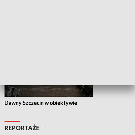
Z indeksem w ręku
Droga po suk
HISTORIA
Dawny Szczecin w obiektywie
REPORTAŻE