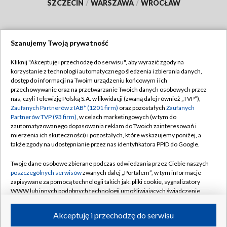
SZCZECIN
/
WARSZAWA
/
WROCŁAW
Szanujemy Twoją prywatność
Dołącz do nas:
Kliknij "Akceptuję i przechodzę do serwisu", aby wyrazić zgody na
korzystanie z technologii automatycznego śledzenia i zbierania danych,
TVP
dostęp do informacji na Twoim urządzeniu końcowym i ich
Abonament TVP
przechowywanie oraz na przetwarzanie Twoich danych osobowych przez
Regulamin TVP
nas, czyli Telewizję Polską S.A. w likwidacji (zwaną dalej również „TVP”),
Emisja w TVP
Zaufanych Partnerów z IAB* (1201 firm)
oraz pozostałych
Zaufanych
Polityka prywatności
Partnerów TVP (93 firm)
, w celach marketingowych (w tym do
Centrum informacji TVP
Moje zgody
zautomatyzowanego dopasowania reklam do Twoich zainteresowań i
mierzenia ich skuteczności) i pozostałych, które wskazujemy poniżej, a
Naziemna Telewizja Cyfrowa
Pomoc
także zgody na udostępnianie przez nas identyfikatora PPID do Google.
Sklep TVP
Biuro reklamy
Twoje dane osobowe zbierane podczas odwiedzania przez Ciebie naszych
Rada Programowa
poszczególnych serwisów
zwanych dalej „Portalem”, w tym informacje
Kontakt
zapisywane za pomocą technologii takich jak: pliki cookie, sygnalizatory
System NOS
WWW lub innych podobnych technologii umożliwiających świadczenie
dopasowanych i bezpiecznych usług, personalizację treści oraz reklam,
Informacje o nadawcy
Kanały
udostępnianie funkcji mediów społecznościowych oraz analizowanie
Akceptuję i przechodzę do serwisu
ruchu w Internecie.
Program dla prasy