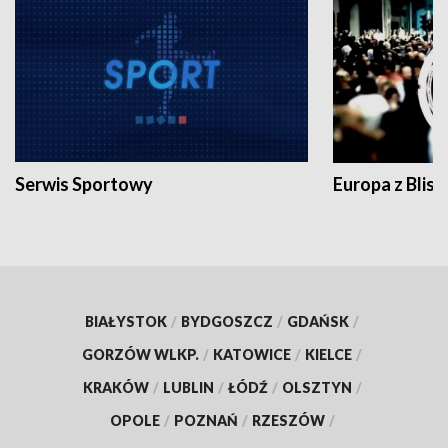
Serwis Sportowy
Europa z Blisk
BIAŁYSTOK
/
BYDGOSZCZ
/
GDAŃSK
/
GORZÓW WLKP.
/
KATOWICE
/
KIELCE
/
KRAKÓW
/
LUBLIN
/
ŁÓDŹ
/
OLSZTYN
/
OPOLE
/
POZNAŃ
/
RZESZÓW
/