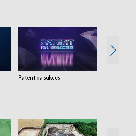
Patent na sukces
Rolnictwo w 