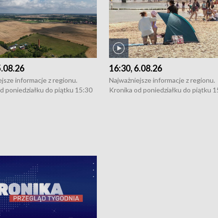
5.08.26
16:30, 6.08.26
jsze informacje z regionu.
Najważniejsze informacje z regionu.
d poniedziałku do piątku 15:30
Kronika od poniedziałku do piątku 1
16:30 (+ rozmowa), 18:30, 21:30.
(flesz), 16:30 (+ rozmowa), 18:30, 21
y i święta 15:30 i 16:30
W weekendy i święta 15:30 i 16:30
8:30 i 21:30. Dziennikarze czekają
(flesz), 18:30 i 21:30. Dziennikarze c
a zgłoszenia: Szczecin - tel. 91-
na Państwa zgłoszenia: Szczecin - te
0, Koszalin - tel. 94-34-50-054,
4 8-10-400, Koszalin - tel. 94-34-50
ronika@tvp.pl.
e-mail: kronika@tvp.pl.