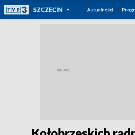
POWRÓT DO
SZCZECIN
Aktualności
Prog
TVP REGIONY
Kołobrzeskich rad