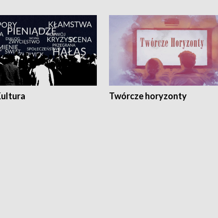
Kultura
Twórcze horyzonty