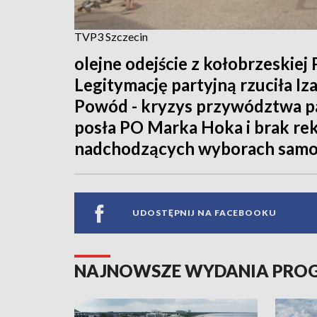
TVP3 Szczecin
olejne odejście z kołobrzeskiej
Legitymację partyjną rzuciła Iz
Powód - kryzys przywództwa pa
posła PO Marka Hoka i brak re
nadchodzących wyborach sam
UDOSTĘPNIJ NA FACEBOOKU
NAJNOWSZE WYDANIA PR