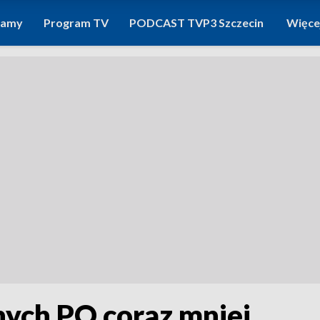
ramy
Program TV
PODCAST TVP3 Szczecin
Więce
nych PO coraz mniej