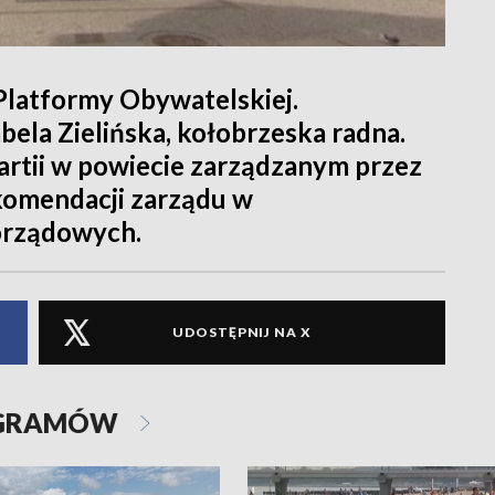
 Platformy Obywatelskiej.
abela Zielińska, kołobrzeska radna.
rtii w powiecie zarządzanym przez
komendacji zarządu w
orządowych.
UDOSTĘPNIJ NA X
OGRAMÓW