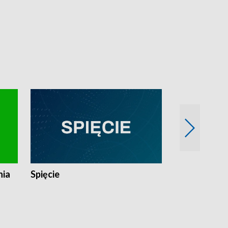
nia
Spięcie
Niedziałkow