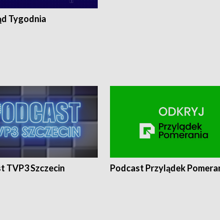
ąd Tygodnia
t TVP3 Szczecin
Podcast Przylądek Pomera