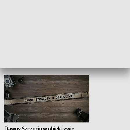
Z indeksem w ręku
Droga po suk
HISTORIA
Dawny Szczecin w obiektywie