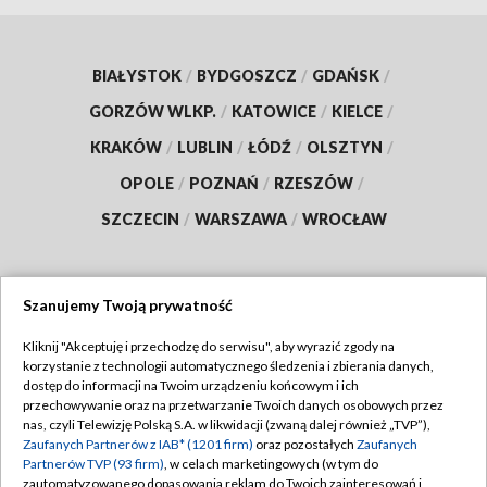
BIAŁYSTOK
/
BYDGOSZCZ
/
GDAŃSK
/
GORZÓW WLKP.
/
KATOWICE
/
KIELCE
/
KRAKÓW
/
LUBLIN
/
ŁÓDŹ
/
OLSZTYN
/
OPOLE
/
POZNAŃ
/
RZESZÓW
/
SZCZECIN
/
WARSZAWA
/
WROCŁAW
Szanujemy Twoją prywatność
Dołącz do nas:
Kliknij "Akceptuję i przechodzę do serwisu", aby wyrazić zgody na
korzystanie z technologii automatycznego śledzenia i zbierania danych,
TVP
dostęp do informacji na Twoim urządzeniu końcowym i ich
Abonament TVP
przechowywanie oraz na przetwarzanie Twoich danych osobowych przez
Regulamin TVP
nas, czyli Telewizję Polską S.A. w likwidacji (zwaną dalej również „TVP”),
Emisja w TVP
Polityka prywatności
Zaufanych Partnerów z IAB* (1201 firm)
oraz pozostałych
Zaufanych
Partnerów TVP (93 firm)
, w celach marketingowych (w tym do
Centrum informacji TVP
Moje zgody
zautomatyzowanego dopasowania reklam do Twoich zainteresowań i