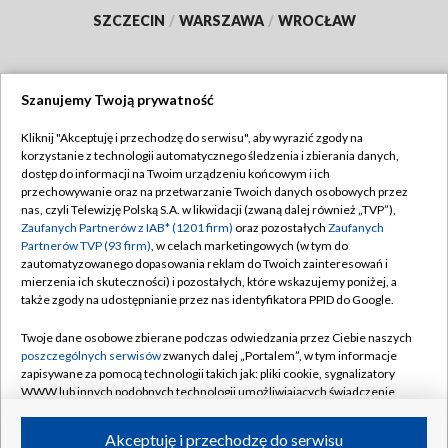
SZCZECIN
/
WARSZAWA
/
WROCŁAW
Szanujemy Twoją prywatność
Dołącz do nas:
Kliknij "Akceptuję i przechodzę do serwisu", aby wyrazić zgody na
korzystanie z technologii automatycznego śledzenia i zbierania danych,
TVP
dostęp do informacji na Twoim urządzeniu końcowym i ich
Abonament TVP
przechowywanie oraz na przetwarzanie Twoich danych osobowych przez
Regulamin TVP
nas, czyli Telewizję Polską S.A. w likwidacji (zwaną dalej również „TVP”),
Emisja w TVP
Polityka prywatności
Zaufanych Partnerów z IAB* (1201 firm)
oraz pozostałych
Zaufanych
Partnerów TVP (93 firm)
, w celach marketingowych (w tym do
Centrum informacji TVP
Moje zgody
zautomatyzowanego dopasowania reklam do Twoich zainteresowań i
mierzenia ich skuteczności) i pozostałych, które wskazujemy poniżej, a
Naziemna Telewizja Cyfrowa
Pomoc
także zgody na udostępnianie przez nas identyfikatora PPID do Google.
Sklep TVP
Biuro reklamy
Twoje dane osobowe zbierane podczas odwiedzania przez Ciebie naszych
Rada Programowa
Kontakt
poszczególnych serwisów
zwanych dalej „Portalem”, w tym informacje
zapisywane za pomocą technologii takich jak: pliki cookie, sygnalizatory
System NOS
WWW lub innych podobnych technologii umożliwiających świadczenie
dopasowanych i bezpiecznych usług, personalizację treści oraz reklam,
Informacje o nadawcy
Kanały
udostępnianie funkcji mediów społecznościowych oraz analizowanie
Akceptuję i przechodzę do serwisu
ruchu w Internecie.