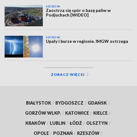
SZCZECIN
Zaostrza się spór o bazę paliw w
Podjuchach [WIDEO]
SZCZECIN
Upały i burze w regionie. IMGW ostrzega
ZOBACZ WIĘCEJ
BIAŁYSTOK
/
BYDGOSZCZ
/
GDAŃSK
/
GORZÓW WLKP.
/
KATOWICE
/
KIELCE
/
KRAKÓW
/
LUBLIN
/
ŁÓDŹ
/
OLSZTYN
/
OPOLE
/
POZNAŃ
/
RZESZÓW
/