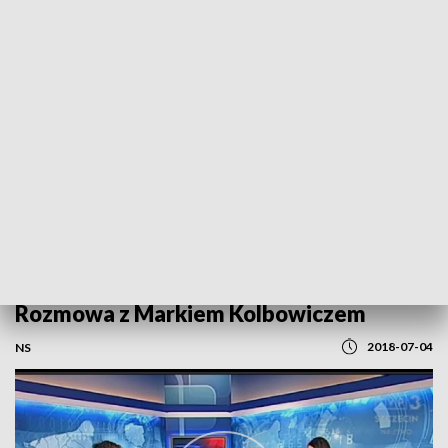
POWRÓT DO
SZCZECIN
TVP REGIONY
Rozmowa z Markiem Kolbowiczem
2018-07-04
NS