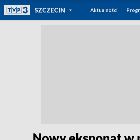
POWRÓT DO
SZCZECIN
Aktualności
Prog
TVP REGIONY
Nowy eksponat w m