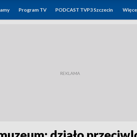
ramy
Program TV
PODCAST TVP3 Szczecin
Więce
uzeum: działo przeciwl