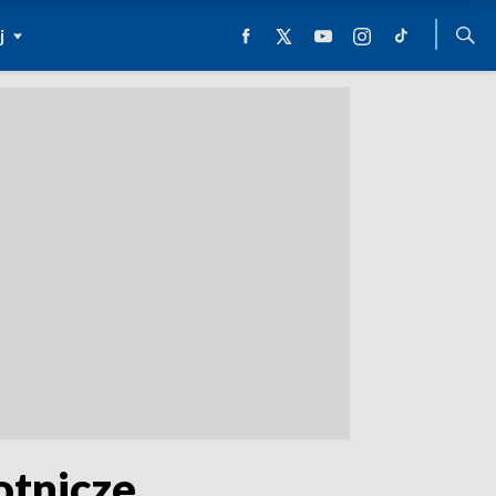
j
otnicze