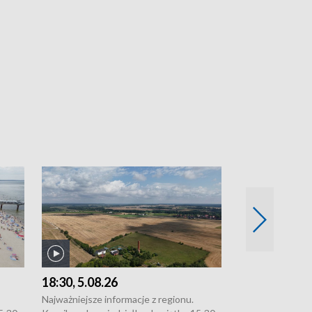
18:30, 5.08.26
16:30, 6.08.2
Najważniejsze informacje z regionu.
Najważniejsze in