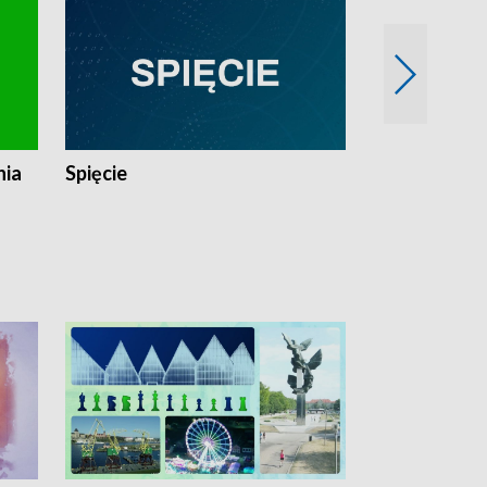
nia
Spięcie
Niedziałkow