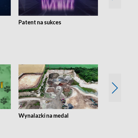
Patent na sukces
Rolnictwo w 
Wynalazki na medal
Era Seniora