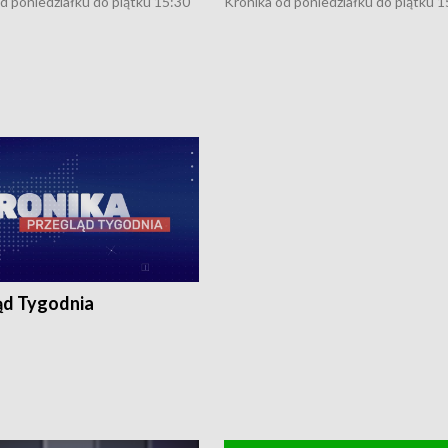
d poniedziałku do piątku 15:30
Kronika od poniedziałku do piątku 1
16:30 (+ rozmowa), 18:30, 21:30.
(flesz), 16:30 (+ rozmowa), 18:30, 21
y i święta 15:30 i 16:30
W weekendy i święta 15:30 i 16:30
8:30 i 21:30. Dziennikarze czekają
(flesz), 18:30 i 21:30. Dziennikarze c
a zgłoszenia: Szczecin - tel. 91-
na Państwa zgłoszenia: Szczecin - te
0, Koszalin - tel. 94-34-50-054,
4 8-10-400, Koszalin - tel. 94-34-50
ronika@tvp.pl.
e-mail: kronika@tvp.pl.
ąd Tygodnia