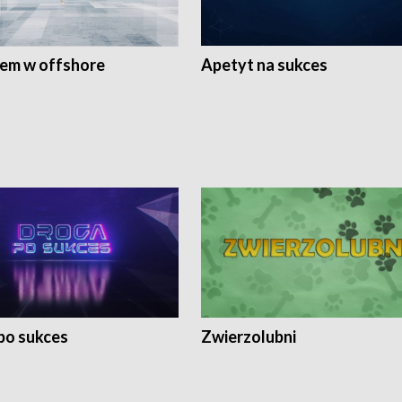
rem w offshore
Apetyt na sukces
po sukces
Zwierzolubni