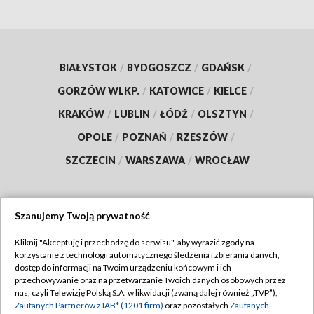
BIAŁYSTOK
/
BYDGOSZCZ
/
GDAŃSK
/
GORZÓW WLKP.
/
KATOWICE
/
KIELCE
/
KRAKÓW
/
LUBLIN
/
ŁÓDŹ
/
OLSZTYN
/
OPOLE
/
POZNAŃ
/
RZESZÓW
/
SZCZECIN
/
WARSZAWA
/
WROCŁAW
Szanujemy Twoją prywatność
Dołącz do nas:
Kliknij "Akceptuję i przechodzę do serwisu", aby wyrazić zgody na
korzystanie z technologii automatycznego śledzenia i zbierania danych,
TVP
dostęp do informacji na Twoim urządzeniu końcowym i ich
Abonament TVP
przechowywanie oraz na przetwarzanie Twoich danych osobowych przez
Regulamin TVP
nas, czyli Telewizję Polską S.A. w likwidacji (zwaną dalej również „TVP”),
Emisja w TVP
Polityka prywatności
Zaufanych Partnerów z IAB* (1201 firm)
oraz pozostałych
Zaufanych