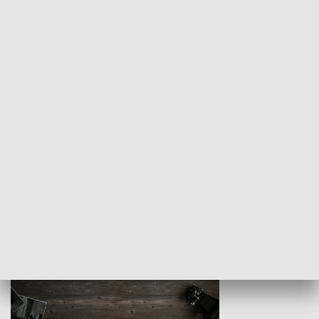
Z indeksem w ręku
Droga po suk
HISTORIA