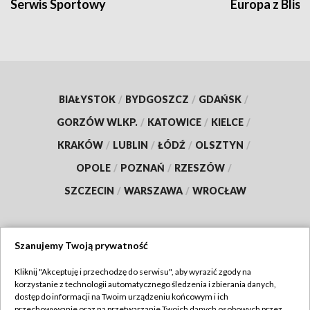
Serwis Sportowy
Europa z Blisk
BIAŁYSTOK
/
BYDGOSZCZ
/
GDAŃSK
/
GORZÓW WLKP.
/
KATOWICE
/
KIELCE
/
KRAKÓW
/
LUBLIN
/
ŁÓDŹ
/
OLSZTYN
/
OPOLE
/
POZNAŃ
/
RZESZÓW
/
SZCZECIN
/
WARSZAWA
/
WROCŁAW
Szanujemy Twoją prywatność
Dołącz do nas:
Kliknij "Akceptuję i przechodzę do serwisu", aby wyrazić zgody na
korzystanie z technologii automatycznego śledzenia i zbierania danych,
TVP
dostęp do informacji na Twoim urządzeniu końcowym i ich
Abonament TVP
przechowywanie oraz na przetwarzanie Twoich danych osobowych przez