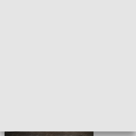
Z indeksem w ręku
Droga po suk
HISTORIA