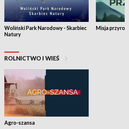
Woliński Park Narodowy - Skarbiec
Misja przyrod
Natury
ROLNICTWO I WIEŚ
Agro-szansa