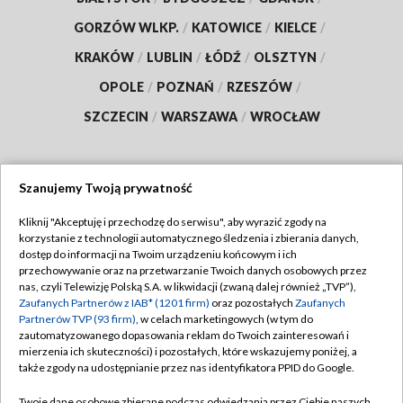
GORZÓW WLKP.
/
KATOWICE
/
KIELCE
/
KRAKÓW
/
LUBLIN
/
ŁÓDŹ
/
OLSZTYN
/
OPOLE
/
POZNAŃ
/
RZESZÓW
/
SZCZECIN
/
WARSZAWA
/
WROCŁAW
Szanujemy Twoją prywatność
Dołącz do nas:
Kliknij "Akceptuję i przechodzę do serwisu", aby wyrazić zgody na
korzystanie z technologii automatycznego śledzenia i zbierania danych,
TVP
dostęp do informacji na Twoim urządzeniu końcowym i ich
Abonament TVP
przechowywanie oraz na przetwarzanie Twoich danych osobowych przez
Regulamin TVP
nas, czyli Telewizję Polską S.A. w likwidacji (zwaną dalej również „TVP”),
Emisja w TVP
Polityka prywatności
Zaufanych Partnerów z IAB* (1201 firm)
oraz pozostałych
Zaufanych
Partnerów TVP (93 firm)
, w celach marketingowych (w tym do
Centrum informacji TVP
Moje zgody
zautomatyzowanego dopasowania reklam do Twoich zainteresowań i
mierzenia ich skuteczności) i pozostałych, które wskazujemy poniżej, a
Naziemna Telewizja Cyfrowa
Pomoc
także zgody na udostępnianie przez nas identyfikatora PPID do Google.
Sklep TVP
Biuro reklamy
Twoje dane osobowe zbierane podczas odwiedzania przez Ciebie naszych