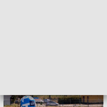
POWRÓT DO
SZCZECIN
TVP REGIONY
Bez medalu w Turnieju o Puchar im.
Kazimierza Górskiego
2018-07-05
Krzysztof Dziedzic /as