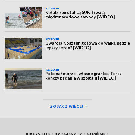
SZCZECIN
Kołobrzeg stolicą SUP. Trwają
międzynarodowe zawody [WIDEO]
SZCZECIN
Gwardia Koszalin gotowa do walki. Będzie
lepszy sezon? [WIDEO]
SZCZECIN
Pokonał morze i własne granice. Teraz
kończy badania w szpitalu [WIDEO]
ZOBACZ WIĘCEJ
BIAŁYSTOK
/
BYDGOSZCZ
/
GDAŃSK
/