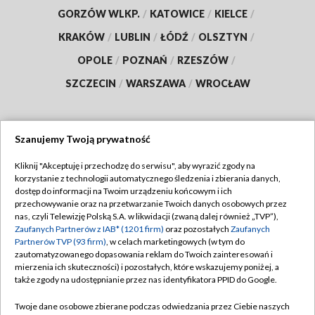
GORZÓW WLKP.
/
KATOWICE
/
KIELCE
/
KRAKÓW
/
LUBLIN
/
ŁÓDŹ
/
OLSZTYN
/
OPOLE
/
POZNAŃ
/
RZESZÓW
/
SZCZECIN
/
WARSZAWA
/
WROCŁAW
Szanujemy Twoją prywatność
Dołącz do nas:
Kliknij "Akceptuję i przechodzę do serwisu", aby wyrazić zgody na
korzystanie z technologii automatycznego śledzenia i zbierania danych,
TVP
dostęp do informacji na Twoim urządzeniu końcowym i ich
Abonament TVP
przechowywanie oraz na przetwarzanie Twoich danych osobowych przez
Regulamin TVP
nas, czyli Telewizję Polską S.A. w likwidacji (zwaną dalej również „TVP”),
Emisja w TVP
Polityka prywatności
Zaufanych Partnerów z IAB* (1201 firm)
oraz pozostałych
Zaufanych
Partnerów TVP (93 firm)
, w celach marketingowych (w tym do
Centrum informacji TVP
Moje zgody
zautomatyzowanego dopasowania reklam do Twoich zainteresowań i
mierzenia ich skuteczności) i pozostałych, które wskazujemy poniżej, a
Naziemna Telewizja Cyfrowa
Pomoc
także zgody na udostępnianie przez nas identyfikatora PPID do Google.
Sklep TVP
Biuro reklamy
Twoje dane osobowe zbierane podczas odwiedzania przez Ciebie naszych