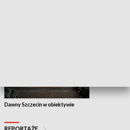
Z indeksem w ręku
Droga po suk
HISTORIA
Dawny Szczecin w obiektywie
REPORTAŻE