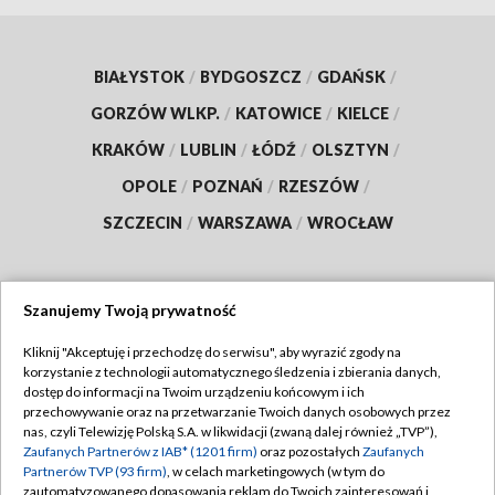
BIAŁYSTOK
/
BYDGOSZCZ
/
GDAŃSK
/
GORZÓW WLKP.
/
KATOWICE
/
KIELCE
/
KRAKÓW
/
LUBLIN
/
ŁÓDŹ
/
OLSZTYN
/
OPOLE
/
POZNAŃ
/
RZESZÓW
/
SZCZECIN
/
WARSZAWA
/
WROCŁAW
Szanujemy Twoją prywatność
Dołącz do nas:
Kliknij "Akceptuję i przechodzę do serwisu", aby wyrazić zgody na
korzystanie z technologii automatycznego śledzenia i zbierania danych,
TVP
dostęp do informacji na Twoim urządzeniu końcowym i ich
Abonament TVP
przechowywanie oraz na przetwarzanie Twoich danych osobowych przez
Regulamin TVP
nas, czyli Telewizję Polską S.A. w likwidacji (zwaną dalej również „TVP”),
Emisja w TVP
Polityka prywatności
Zaufanych Partnerów z IAB* (1201 firm)
oraz pozostałych
Zaufanych
Partnerów TVP (93 firm)
, w celach marketingowych (w tym do
Centrum informacji TVP
Moje zgody
zautomatyzowanego dopasowania reklam do Twoich zainteresowań i