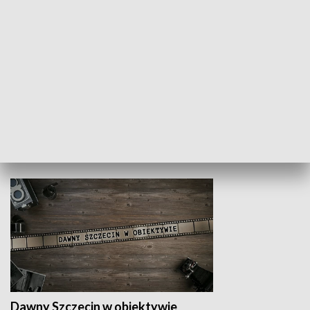
Z indeksem w ręku
Droga po suk
HISTORIA
Dawny Szczecin w obiektywie