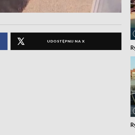
UDOSTĘPNIJ NA X
R
R