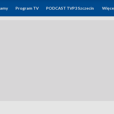
ramy
Program TV
PODCAST TVP3 Szczecin
Więce