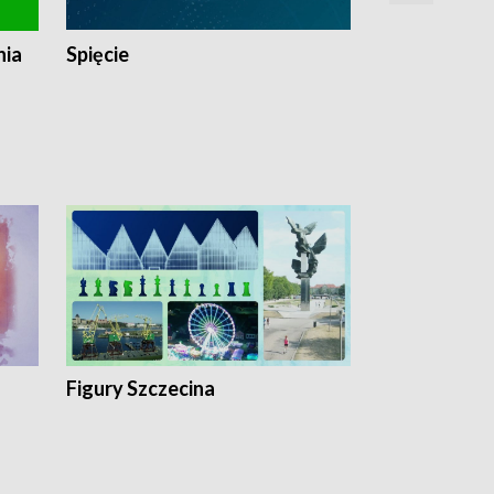
nia
Spięcie
Niedziałkow
Figury Szczecina