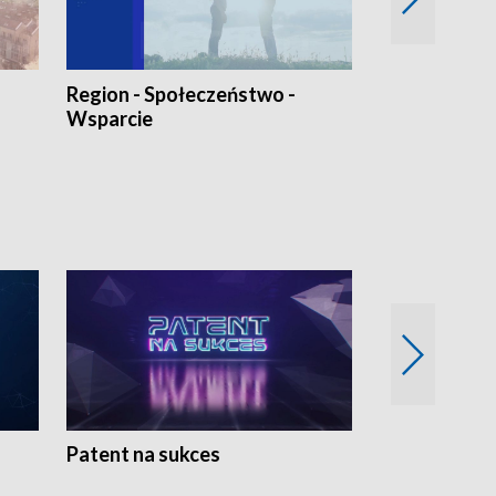
Region - Społeczeństwo -
Bez Barier
Wsparcie
Patent na sukces
Rolnictwo w 