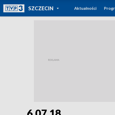
POWRÓT DO
SZCZECIN
Aktualności
Prog
TVP REGIONY
6.07.18