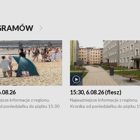
OGRAMÓW
6.08.26
15:30, 6.08.26 (flesz)
jsze informacje z regionu.
Najważniejsze informacje z regionu.
d poniedziałku do piątku 15:30
Kronika od poniedziałku do piątku 1
16:30 (+ rozmowa), 18:30, 21:30.
(flesz), 16:30 (+ rozmowa), 18:30, 21
y i święta 15:30 i 16:30
W weekendy i święta 15:30 i 16:30
8:30 i 21:30. Dziennikarze czekają
(flesz), 18:30 i 21:30. Dziennikarze c
a zgłoszenia: Szczecin - tel. 91-
na Państwa zgłoszenia: Szczecin - te
0, Koszalin - tel. 94-34-50-054,
4 8-10-400, Koszalin - tel. 94-34-50