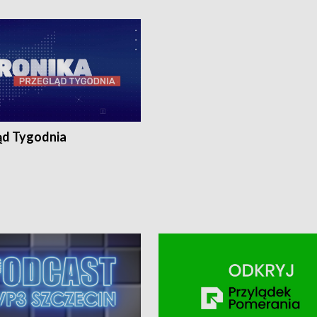
ronika@tvp.pl.
e-mail: kronika@tvp.pl.
ąd Tygodnia