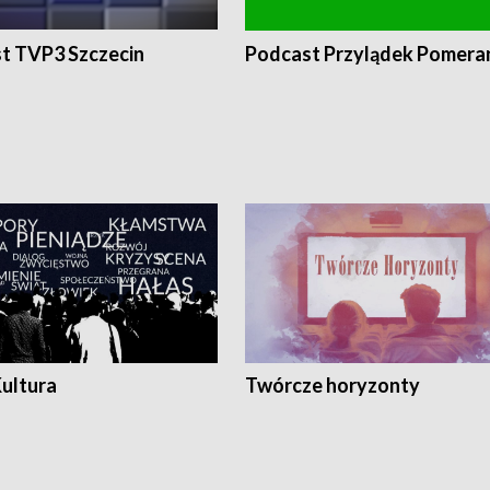
t TVP3 Szczecin
Podcast Przylądek Pomera
Kultura
Twórcze horyzonty