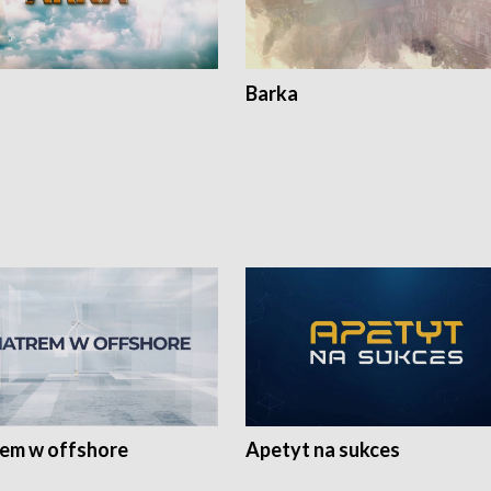
Barka
rem w offshore
Apetyt na sukces