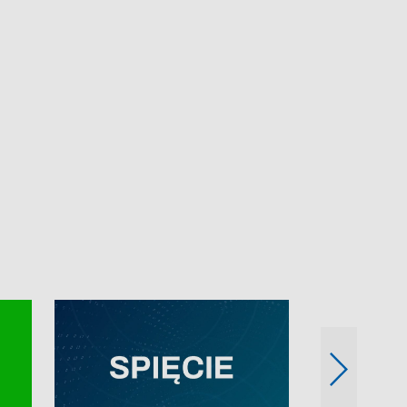
e-mail: kronika@tvp.pl.
e-mail: kronika@t