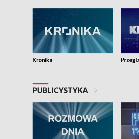
e-mail: kronika@tvp.pl.
e-mail: k
Kronika
Przegl
PUBLICYSTYKA