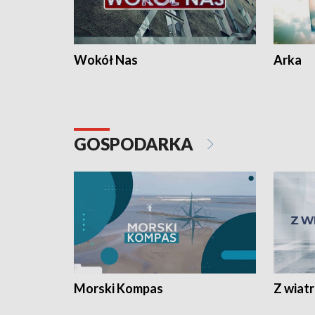
Wokół Nas
Arka
GOSPODARKA
Morski Kompas
Z wiat