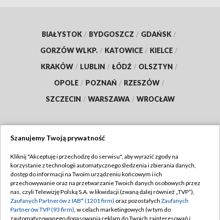
BIAŁYSTOK
/
BYDGOSZCZ
/
GDAŃSK
/
GORZÓW WLKP.
/
KATOWICE
/
KIELCE
/
KRAKÓW
/
LUBLIN
/
ŁÓDŹ
/
OLSZTYN
/
OPOLE
/
POZNAŃ
/
RZESZÓW
/
SZCZECIN
/
WARSZAWA
/
WROCŁAW
Szanujemy Twoją prywatność
Dołącz do nas:
Kliknij "Akceptuję i przechodzę do serwisu", aby wyrazić zgody na
korzystanie z technologii automatycznego śledzenia i zbierania danych,
TVP
dostęp do informacji na Twoim urządzeniu końcowym i ich
Abonament TVP
przechowywanie oraz na przetwarzanie Twoich danych osobowych przez
Regulamin TVP
nas, czyli Telewizję Polską S.A. w likwidacji (zwaną dalej również „TVP”),
Emisja w TVP
Polityka prywatności
Zaufanych Partnerów z IAB* (1201 firm)
oraz pozostałych
Zaufanych
Partnerów TVP (93 firm)
, w celach marketingowych (w tym do
Centrum informacji TVP
Moje zgody
zautomatyzowanego dopasowania reklam do Twoich zainteresowań i