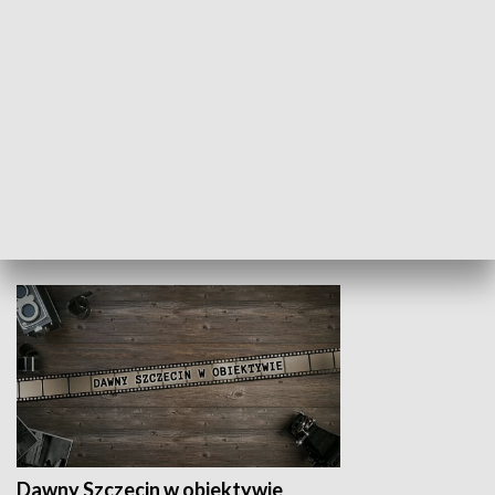
Z indeksem w ręku
Droga po suk
HISTORIA
Dawny Szczecin w obiektywie