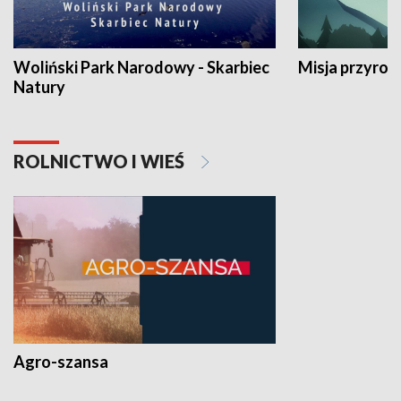
Woliński Park Narodowy - Skarbiec
Misja przyrod
Natury
ROLNICTWO I WIEŚ
Agro-szansa