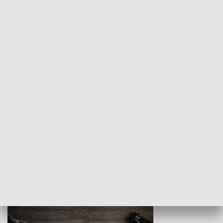
Z indeksem w ręku
Droga po suk
HISTORIA