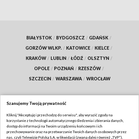
BIAŁYSTOK
/
BYDGOSZCZ
/
GDAŃSK
/
GORZÓW WLKP.
/
KATOWICE
/
KIELCE
/
KRAKÓW
/
LUBLIN
/
ŁÓDŹ
/
OLSZTYN
/
OPOLE
/
POZNAŃ
/
RZESZÓW
/
SZCZECIN
/
WARSZAWA
/
WROCŁAW
Szanujemy Twoją prywatność
Dołącz do nas:
Kliknij "Akceptuję i przechodzę do serwisu", aby wyrazić zgody na
korzystanie z technologii automatycznego śledzenia i zbierania danych,
TVP
dostęp do informacji na Twoim urządzeniu końcowym i ich
Abonament TVP
przechowywanie oraz na przetwarzanie Twoich danych osobowych przez
Regulamin TVP
nas, czyli Telewizję Polską S.A. w likwidacji (zwaną dalej również „TVP”),