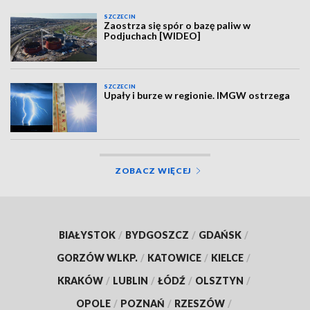
SZCZECIN
Zaostrza się spór o bazę paliw w
Podjuchach [WIDEO]
SZCZECIN
Upały i burze w regionie. IMGW ostrzega
ZOBACZ WIĘCEJ
BIAŁYSTOK
/
BYDGOSZCZ
/
GDAŃSK
/
GORZÓW WLKP.
/
KATOWICE
/
KIELCE
/
KRAKÓW
/
LUBLIN
/
ŁÓDŹ
/
OLSZTYN
/
OPOLE
/
POZNAŃ
/
RZESZÓW
/