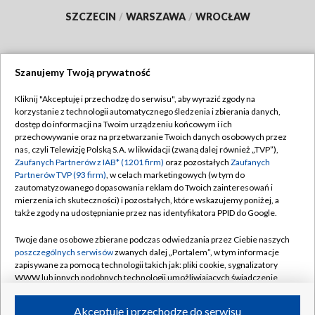
SZCZECIN
/
WARSZAWA
/
WROCŁAW
Szanujemy Twoją prywatność
Dołącz do nas:
Kliknij "Akceptuję i przechodzę do serwisu", aby wyrazić zgody na
korzystanie z technologii automatycznego śledzenia i zbierania danych,
TVP
dostęp do informacji na Twoim urządzeniu końcowym i ich
Abonament TVP
przechowywanie oraz na przetwarzanie Twoich danych osobowych przez
Regulamin TVP
nas, czyli Telewizję Polską S.A. w likwidacji (zwaną dalej również „TVP”),
Emisja w TVP
Polityka prywatności
Zaufanych Partnerów z IAB* (1201 firm)
oraz pozostałych
Zaufanych
Partnerów TVP (93 firm)
, w celach marketingowych (w tym do
Centrum informacji TVP
Moje zgody
zautomatyzowanego dopasowania reklam do Twoich zainteresowań i
mierzenia ich skuteczności) i pozostałych, które wskazujemy poniżej, a
Naziemna Telewizja Cyfrowa
Pomoc
także zgody na udostępnianie przez nas identyfikatora PPID do Google.
Sklep TVP
Biuro reklamy
Twoje dane osobowe zbierane podczas odwiedzania przez Ciebie naszych
Rada Programowa
Kontakt
poszczególnych serwisów
zwanych dalej „Portalem”, w tym informacje
zapisywane za pomocą technologii takich jak: pliki cookie, sygnalizatory
System NOS
WWW lub innych podobnych technologii umożliwiających świadczenie
dopasowanych i bezpiecznych usług, personalizację treści oraz reklam,
Informacje o nadawcy
Kanały
udostępnianie funkcji mediów społecznościowych oraz analizowanie
Akceptuję i przechodzę do serwisu