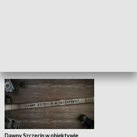
Z indeksem w ręku
Droga po suk
HISTORIA
Dawny Szczecin w obiektywie