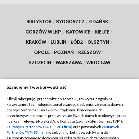
BIAŁYSTOK
/
BYDGOSZCZ
/
GDAŃSK
/
GORZÓW WLKP.
/
KATOWICE
/
KIELCE
/
KRAKÓW
/
LUBLIN
/
ŁÓDŹ
/
OLSZTYN
/
OPOLE
/
POZNAŃ
/
RZESZÓW
/
SZCZECIN
/
WARSZAWA
/
WROCŁAW
Szanujemy Twoją prywatność
Dołącz do nas:
Kliknij "Akceptuję i przechodzę do serwisu", aby wyrazić zgody na
korzystanie z technologii automatycznego śledzenia i zbierania danych,
TVP
dostęp do informacji na Twoim urządzeniu końcowym i ich
Abonament TVP
przechowywanie oraz na przetwarzanie Twoich danych osobowych przez
Regulamin TVP
nas, czyli Telewizję Polską S.A. w likwidacji (zwaną dalej również „TVP”),
Emisja w TVP
Polityka prywatności
Zaufanych Partnerów z IAB* (1201 firm)
oraz pozostałych
Zaufanych
Partnerów TVP (93 firm)
, w celach marketingowych (w tym do
Centrum informacji TVP
Moje zgody
zautomatyzowanego dopasowania reklam do Twoich zainteresowań i